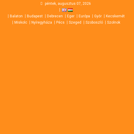
Skip
péntek, augusztus 07, 2026
to
Balaton
Budapest
Debrecen
Eger
Európa
Győr
Kecskemét
content
Miskolc
Nyíregyháza
Pécs
Szeged
Szoboszló
Szolnok