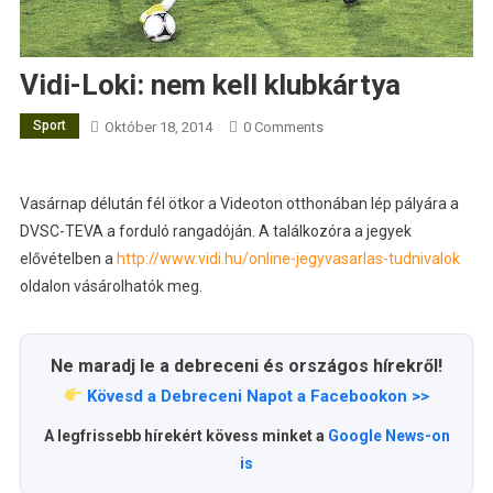
Vidi-Loki: nem kell klubkártya
Sport
Október 18, 2014
0 Comments
Vasárnap délután fél ötkor a Videoton otthonában lép pályára a
DVSC-TEVA a forduló rangadóján. A találkozóra a jegyek
elővételben a
http://www.vidi.hu/online-jegyvasarlas-tudnivalok
oldalon vásárolhatók meg.
Ne maradj le a debreceni és országos hírekről!
Kövesd a Debreceni Napot a Facebookon >>
A legfrissebb hírekért kövess minket a
Google News-on
is