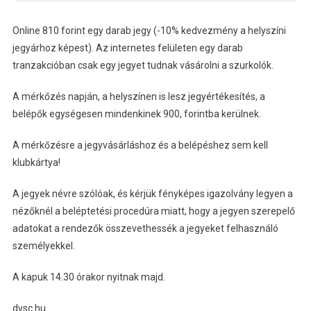
Online 810 forint egy darab jegy (-10% kedvezmény a helyszíni
jegyárhoz képest). Az internetes felületen egy darab
tranzakcióban csak egy jegyet tudnak vásárolni a szurkolók.
A mérkőzés napján, a helyszínen is lesz jegyértékesítés, a
belépők egységesen mindenkinek 900, forintba kerülnek.
A mérkőzésre a jegyvásárláshoz és a belépéshez sem kell
klubkártya!
A jegyek névre szólóak, és kérjük fényképes igazolvány legyen a
nézőknél a beléptetési procedúra miatt, hogy a jegyen szerepelő
adatokat a rendezők összevethessék a jegyeket felhasználó
személyekkel.
A kapuk 14.30 órakor nyitnak majd.
dvsc.hu