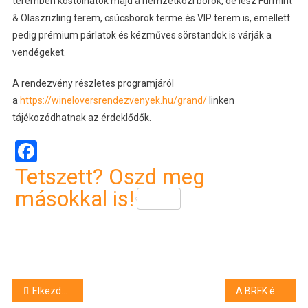
teremben kóstolhatók majd a nemzetközi borok, de lesz Furmint
& Olaszrizling terem, csúcsborok terme és VIP terem is, emellett
pedig prémium párlatok és kézműves sörstandok is várják a
vendégeket.
A rendezvény részletes programjáról
a
https://wineloversrendezvenyek.hu/grand/
linken
tájékozódhatnak az érdeklődők.
Facebook
Tetszett? Oszd meg
másokkal is!
Bejegyzés
Elkezdődött a Zámbó Jimmyről szóló film forgatása
A BRFK és a társszervek szerdán 3329 menekültet fogadtak a fővárosi pályaudvarokon