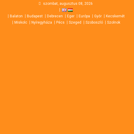
Skip
szombat, augusztus 08, 2026
to
Balaton
Budapest
Debrecen
Eger
Európa
Győr
Kecskemét
content
Miskolc
Nyíregyháza
Pécs
Szeged
Szoboszló
Szolnok