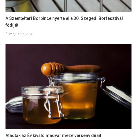
A Szentpéteri Borpince nyerte el a 30. Szegedi Borfesztivál
fődíját
május 27, 2026
Átadták az Év kiváló magyar méze verseny díjait