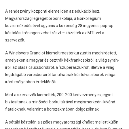
A rendezvény központi eleme idén az edukáció lesz,
Magyarország legrégebbi boriskolája, a Borkollégium
közreműködésével ugyanis a közönség 28 ingyenes pop-up
kóstolási tréningen vehet részt – közölték az MTI-vel a
szervezők.
A Winelovers Grand öt kiemelt mesterkurzust is meghirdetett,
amelyeken a magyar és osztrák kékfrankosokról, a világ syrah-
iról, az olasz csúcsborokról, a “szuperaszúkról”, illetve a világ
legdrágább vörösborairól tanulhatnak kóstolva a borok világa
iránt mélyebben érdeklődők.
Mint a szervezők kiemelték, 200-200 kedvezményes jegyet
biztosítanak a minőségi borkultúrával megismerkedni kívánó
fiataloknak, valamint a borszakmában dolgozóknak.
A sétáló kóstolón a széles magyarországi kínálat mellett külön