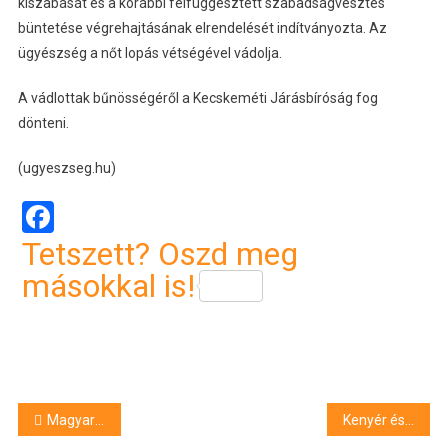
kiszabását és a korábbi felfüggesztett szabadságvesztés
büntetése végrehajtásának elrendelését indítványozta. Az
ügyészség a nőt lopás vétségével vádolja.
A vádlottak bűnösségéről a Kecskeméti Járásbíróság fog
dönteni.
(ugyeszseg.hu)
Facebook
Tetszett? Oszd meg
másokkal is!
Bejegyzés
Magyar kutya nyerte a világ legszebbje címet a 2026-os World Dog Show-n
Kenyér és kávé miatt verte halálra rabtársát, vádat emelt a férfi ellen a Győri Fellebbviteli Főügyészség