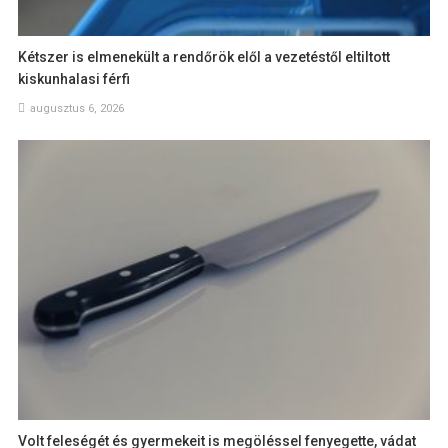
Kétszer is elmenekült a rendőrök elől a vezetéstől eltiltott
kiskunhalasi férfi
augusztus 6, 2026
Volt feleségét és gyermekeit is megöléssel fenyegette, vádat