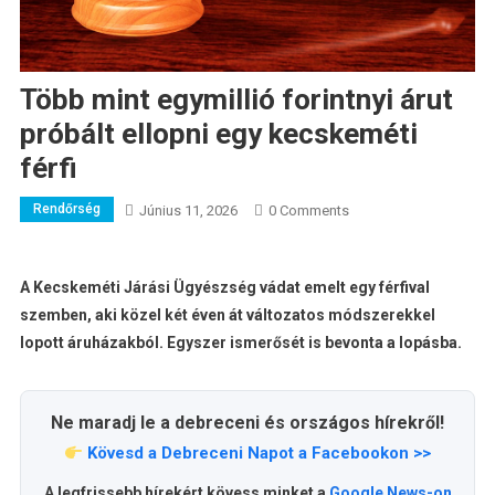
Több mint egymillió forintnyi árut
próbált ellopni egy kecskeméti
férfi
Rendőrség
Június 11, 2026
0 Comments
A Kecskeméti Járási Ügyészség vádat emelt egy férfival
szemben, aki közel két éven át változatos módszerekkel
lopott áruházakból. Egyszer ismerősét is bevonta a lopásba.
Ne maradj le a debreceni és országos hírekről!
Kövesd a Debreceni Napot a Facebookon >>
A legfrissebb hírekért kövess minket a
Google News-on