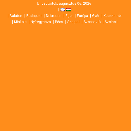
Skip
csütörtök, augusztus 06, 2026
to
Balaton
Budapest
Debrecen
Eger
Európa
Győr
Kecskemét
content
Miskolc
Nyíregyháza
Pécs
Szeged
Szoboszló
Szolnok