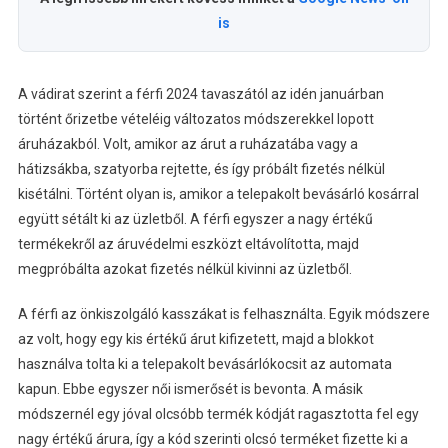
is
A vádirat szerint a férfi 2024 tavaszától az idén januárban
történt őrizetbe vételéig változatos módszerekkel lopott
áruházakból. Volt, amikor az árut a ruházatába vagy a
hátizsákba, szatyorba rejtette, és így próbált fizetés nélkül
kisétálni. Történt olyan is, amikor a telepakolt bevásárló kosárral
együtt sétált ki az üzletből. A férfi egyszer a nagy értékű
termékekről az áruvédelmi eszközt eltávolította, majd
megpróbálta azokat fizetés nélkül kivinni az üzletből.
A férfi az önkiszolgáló kasszákat is felhasználta. Egyik módszere
az volt, hogy egy kis értékű árut kifizetett, majd a blokkot
használva tolta ki a telepakolt bevásárlókocsit az automata
kapun. Ebbe egyszer női ismerősét is bevonta. A másik
módszernél egy jóval olcsóbb termék kódját ragasztotta fel egy
nagy értékű árura, így a kód szerinti olcsó terméket fizette ki a