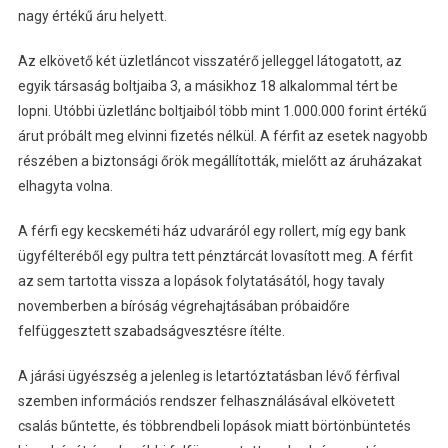
nagy értékű áru helyett.
Az elkövető két üzletláncot visszatérő jelleggel látogatott, az
egyik társaság boltjaiba 3, a másikhoz 18 alkalommal tért be
lopni. Utóbbi üzletlánc boltjaiból több mint 1.000.000 forint értékű
árut próbált meg elvinni fizetés nélkül. A férfit az esetek nagyobb
részében a biztonsági őrök megállították, mielőtt az áruházakat
elhagyta volna.
A férfi egy kecskeméti ház udvaráról egy rollert, míg egy bank
ügyfélteréből egy pultra tett pénztárcát lovasított meg. A férfit
az sem tartotta vissza a lopások folytatásától, hogy tavaly
novemberben a bíróság végrehajtásában próbaidőre
felfüggesztett szabadságvesztésre ítélte.
A járási ügyészség a jelenleg is letartóztatásban lévő férfival
szemben információs rendszer felhasználásával elkövetett
csalás bűntette, és többrendbeli lopások miatt börtönbüntetés