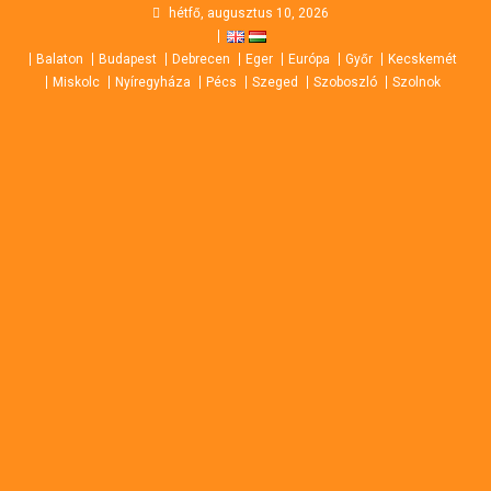
Skip
hétfő, augusztus 10, 2026
to
Balaton
Budapest
Debrecen
Eger
Európa
Győr
Kecskemét
content
Miskolc
Nyíregyháza
Pécs
Szeged
Szoboszló
Szolnok