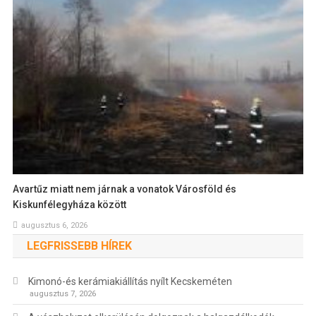
Avartűz miatt nem járnak a vonatok Városföld és
Kiskunfélegyháza között
augusztus 6, 2026
LEGFRISSEBB HÍREK
Kimonó-és kerámiakiállítás nyílt Kecskeméten
augusztus 7, 2026