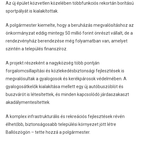
Az új épület közvetlen közelében többfunkciós rekortán borítású
sportpályát is kialakítottak.
A polgármester kiemelte, hogy a beruházás megvalósításhoz az
önkormányzat eddig mintegy 50 millió forint önrészt vállalt, de a
rendezvényház berendezése még folyamatban van, amelyet
szintén a település finanszíroz.
A projekt részeként a nagyközség több pontján
forgalomcsillapítási és közlekedésbiztonsági fejlesztések is
megvalósultak a gyalogosok és kerékpárosok védelmében. A
gyalogosátkelők kialakítása mellett egy új autóbuszöblöt és
buszvárót is létesítettek, és minden kapcsolódó járdaszakaszt
akadálymentesítettek.
A komplex infrastrukturális és rekreációs fejlesztések révén
élhetőbb, biztonságosabb települési környezet jött létre
Ballószögön – tette hozzá a polgármester.