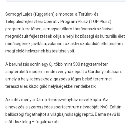
Somogyi Lajos (független) elmondta: a Terület- és
Településfejlesztési Operatív Program Plusz (TOP Plusz)
program keretében, a magyar állam társfinanszírozásával
megvalósult fejlesztések célja a helyi közösségi és kulturális élet
minőségének javítása, valamint az aktív szabadidő eltöltéséhez
megfelelő helyszínek biztosítása volt.
A beruházás során egy új, több mint 500 négyzetméter
alapterületű modern rendezvényház épült a Gárdonyi utcában,
amely a helyi igényekhez igazodva tágas belső teremmel,
terasszal és kiszolgáló helyiségekkel rendelkezik.
Az intézmény a Dáma Rendezvényház nevet kapta. Az
elnevezés a szomszédos sportcentrum névadóját, Nyúl Zoltán
ballószögi fogathajtót a világbajnokságig repítő, Dáma nevű ló
előtt tiszteleg – fogalmazott.