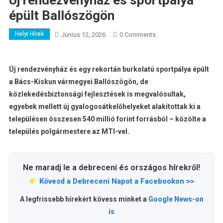
Új rendezvényház és sportpálya
épült Ballószögön
Helyi Hírek
Június 12, 2026
0 Comments
Új rendezvényház és egy rekortán burkolatú sportpálya épült
a Bács-Kiskun vármegyei Ballószögön, de
közlekedésbiztonsági fejlesztések is megvalósultak,
egyebek mellett új gyalogosátkelőhelyeket alakítottak ki a
településen összesen 540 millió forint forrásból – közölte a
település polgármestere az MTI-vel.
Ne maradj le a debreceni és országos hírekről!
Kövesd a Debreceni Napot a Facebookon >>
A legfrissebb hírekért kövess minket a
Google News-on
is