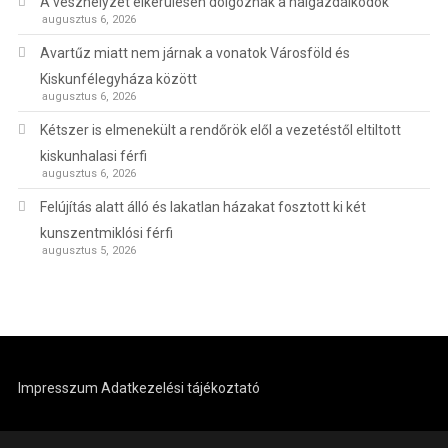
A vészhelyzet elkerülésén dolgoznak a halgazdálkodók
augusztus 6, 2026
Avartűz miatt nem járnak a vonatok Városföld és
Kiskunfélegyháza között
augusztus 6, 2026
Kétszer is elmenekült a rendőrök elől a vezetéstől eltiltott
kiskunhalasi férfi
augusztus 6, 2026
Felújítás alatt álló és lakatlan házakat fosztott ki két
kunszentmiklósi férfi
augusztus 5, 2026
Impresszum
Adatkezelési tájékoztató