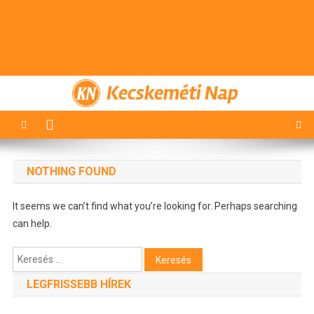
Kecskeméti Nap
NOTHING FOUND
It seems we can’t find what you’re looking for. Perhaps searching
can help.
Keresés:
LEGFRISSEBB HÍREK