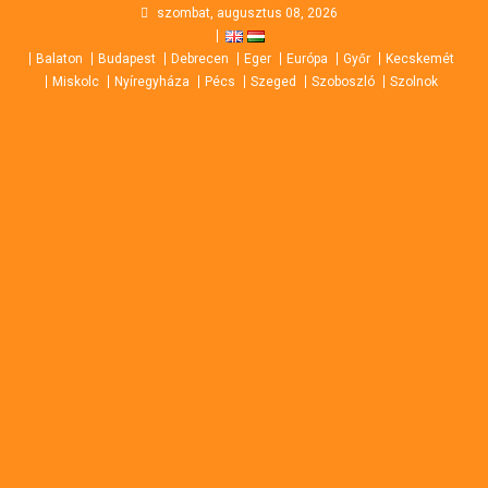
Skip
szombat, augusztus 08, 2026
to
Balaton
Budapest
Debrecen
Eger
Európa
Győr
Kecskemét
content
Miskolc
Nyíregyháza
Pécs
Szeged
Szoboszló
Szolnok