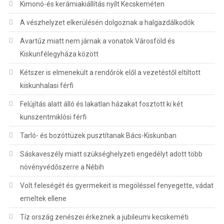
Kimonó-és kerámiakiállítás nyílt Kecskeméten
A vészhelyzet elkerülésén dolgoznak a halgazdálkodók
Avartűz miatt nem járnak a vonatok Városföld és
Kiskunfélegyháza között
Kétszer is elmenekült a rendőrök elől a vezetéstől eltiltott
kiskunhalasi férfi
Felújítás alatt álló és lakatlan házakat fosztott ki két
kunszentmiklósi férfi
Tarló- és bozóttüzek pusztítanak Bács-Kiskunban
Sáskaveszély miatt szükséghelyzeti engedélyt adott több
növényvédőszerre a Nébih
Volt feleségét és gyermekeit is megöléssel fenyegette, vádat
emeltek ellene
Tíz ország zenészei érkeznek a jubileumi kecskeméti