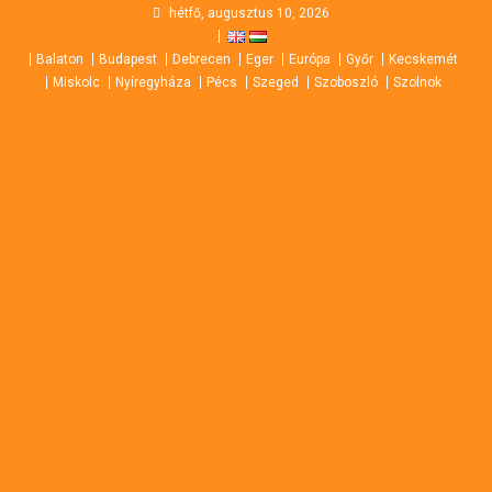
Skip
hétfő, augusztus 10, 2026
to
Balaton
Budapest
Debrecen
Eger
Európa
Győr
Kecskemét
content
Miskolc
Nyíregyháza
Pécs
Szeged
Szoboszló
Szolnok