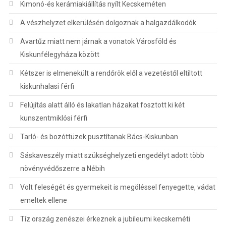
Kimonó-és kerámiakiállítás nyílt Kecskeméten
A vészhelyzet elkerülésén dolgoznak a halgazdálkodók
Avartűz miatt nem járnak a vonatok Városföld és
Kiskunfélegyháza között
Kétszer is elmenekült a rendőrök elől a vezetéstől eltiltott
kiskunhalasi férfi
Felújítás alatt álló és lakatlan házakat fosztott ki két
kunszentmiklósi férfi
Tarló- és bozóttüzek pusztítanak Bács-Kiskunban
Sáskaveszély miatt szükséghelyzeti engedélyt adott több
növényvédőszerre a Nébih
Volt feleségét és gyermekeit is megöléssel fenyegette, vádat
emeltek ellene
Tíz ország zenészei érkeznek a jubileumi kecskeméti