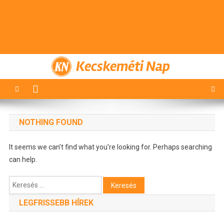
Kecskeméti Nap
NOTHING FOUND
It seems we can’t find what you’re looking for. Perhaps searching
can help.
Keresés:
LEGFRISSEBB HÍREK