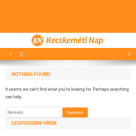
Kecskeméti Nap
NOTHING FOUND
It seems we can’t find what you’re looking for. Perhaps searching
can help.
Keresés:
LEGFRISSEBB HÍREK