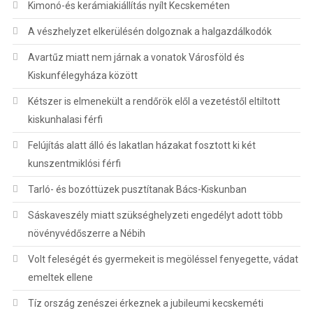
Kimonó-és kerámiakiállítás nyílt Kecskeméten
A vészhelyzet elkerülésén dolgoznak a halgazdálkodók
Avartűz miatt nem járnak a vonatok Városföld és
Kiskunfélegyháza között
Kétszer is elmenekült a rendőrök elől a vezetéstől eltiltott
kiskunhalasi férfi
Felújítás alatt álló és lakatlan házakat fosztott ki két
kunszentmiklósi férfi
Tarló- és bozóttüzek pusztítanak Bács-Kiskunban
Sáskaveszély miatt szükséghelyzeti engedélyt adott több
növényvédőszerre a Nébih
Volt feleségét és gyermekeit is megöléssel fenyegette, vádat
emeltek ellene
Tíz ország zenészei érkeznek a jubileumi kecskeméti