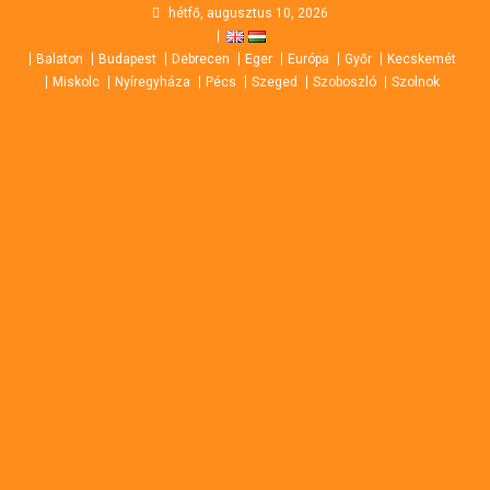
Skip
hétfő, augusztus 10, 2026
to
Balaton
Budapest
Debrecen
Eger
Európa
Győr
Kecskemét
content
Miskolc
Nyíregyháza
Pécs
Szeged
Szoboszló
Szolnok