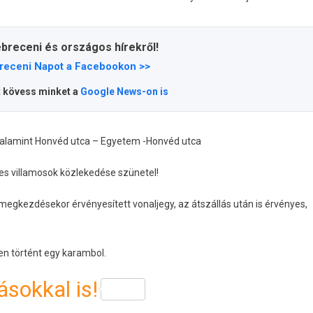
ebreceni és országos hírekről!
receni Napot a Facebookon >>
t kövess minket a
Google News-on is
 valamint Honvéd utca – Egyetem -Honvéd utca
-es villamosok közlekedése szünetel!
 megkezdésekor érvényesített vonaljegy, az átszállás után is érvényes,
en történt egy karambol.
sokkal is!