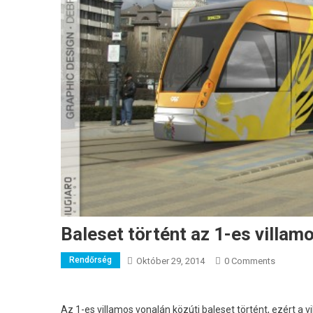
Baleset történt az 1-es villam
Rendőrség
Október 29, 2014
0 Comments
Az 1-es villamos vonalán közúti baleset történt, ezért a 