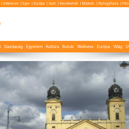
Debrecen
Eger
Európa
Győr
Kecskemét
Miskolc
Nyíregyháza
Péc
p
t
Gazdaság
Egyetem
Kultúra
Bulvár
Wellness
Európa
Világ
U