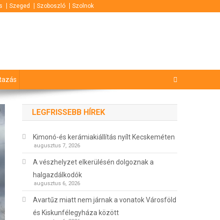
s
Szeged
Szoboszló
Szolnok
tazás
LEGFRISSEBB HÍREK
Kimonó-és kerámiakiállítás nyílt Kecskeméten
augusztus 7, 2026
A vészhelyzet elkerülésén dolgoznak a
halgazdálkodók
augusztus 6, 2026
Avartűz miatt nem járnak a vonatok Városföld
és Kiskunfélegyháza között