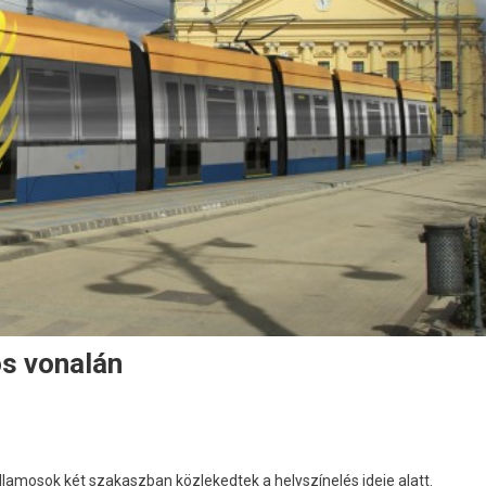
os vonalán
villamosok két szakaszban közlekedtek a helyszínelés ideje alatt.