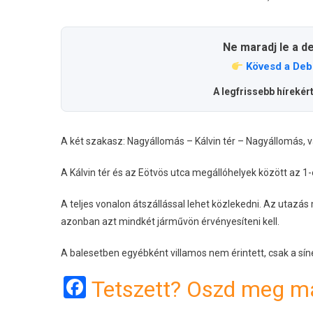
Ne maradj le a d
Kövesd a Deb
A legfrissebb hírekér
A két szakasz: Nagyállomás – Kálvin tér – Nagyállomás,
A Kálvin tér és az Eötvös utca megállóhelyek között az 1
A teljes vonalon átszállással lehet közlekedni. Az utazás
azonban azt mindkét járművön érvényesíteni kell.
A balesetben egyébként villamos nem érintett, csak a sín
Facebook
Tetszett? Oszd meg má