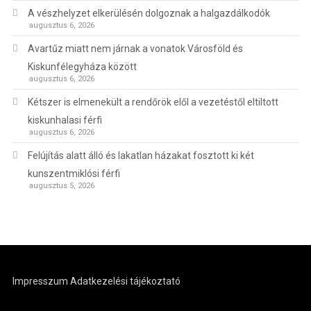
A vészhelyzet elkerülésén dolgoznak a halgazdálkodók
augusztus 6, 2026
Avartűz miatt nem járnak a vonatok Városföld és
Kiskunfélegyháza között
augusztus 6, 2026
Kétszer is elmenekült a rendőrök elől a vezetéstől eltiltott
kiskunhalasi férfi
augusztus 6, 2026
Felújítás alatt álló és lakatlan házakat fosztott ki két
kunszentmiklósi férfi
augusztus 5, 2026
Impresszum
Adatkezelési tájékoztató