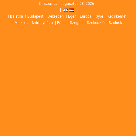
Skip
szombat, augusztus 08, 2026
to
Balaton
Budapest
Debrecen
Eger
Európa
Győr
Kecskemét
content
Miskolc
Nyíregyháza
Pécs
Szeged
Szoboszló
Szolnok