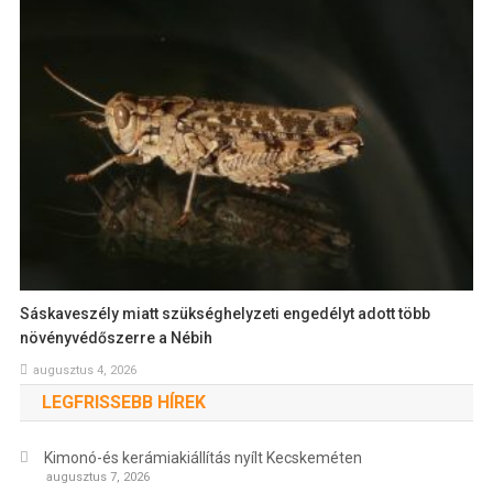
Sáskaveszély miatt szükséghelyzeti engedélyt adott több
növényvédőszerre a Nébih
augusztus 4, 2026
LEGFRISSEBB HÍREK
Kimonó-és kerámiakiállítás nyílt Kecskeméten
augusztus 7, 2026