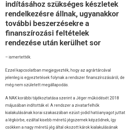
indításához szükséges készletek
rendelkezésre állnak, ugyanakkor
további beszerzésekre a
finanszírozási feltételek
rendezése után kerülhet sor
– ismertették.
Ezzel kapcsolatban megjegyezték, hogy az agrártárcával
jelenleg is egyeztetések folynak a rendszer finanszírozásáról, de
még nem született megállapodás.
A NAK korábbi tájékoztatása szerint a Jéger működését 2018
májusában indították el. A rendszer a zivatarfelhők
kialakulásának korai szakaszában ezüst-jodid hatóanyagot juttat
a légkörbe, ezáltal kisebb méretű jégszemek képződnek, így
csökken a nagy méretű jég által okozott károk kialakulásának