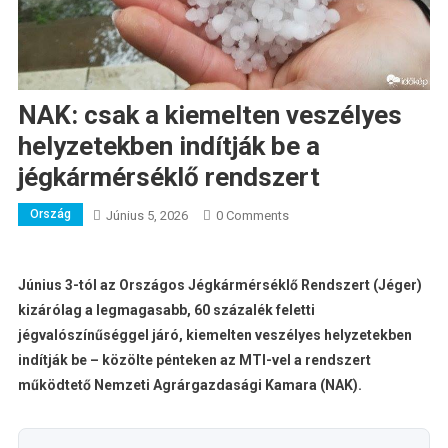
NAK: csak a kiemelten veszélyes
helyzetekben indítják be a
jégkármérséklő rendszert
Ország
Június 5, 2026
0 Comments
Június 3-tól az Országos Jégkármérséklő Rendszert (Jéger)
kizárólag a legmagasabb, 60 százalék feletti
jégvalószínűséggel járó, kiemelten veszélyes helyzetekben
indítják be – köz
ölte pénteken az MTI-vel a rendszert
működtető Nemzeti Agrárgazdasági Kamara (NAK).