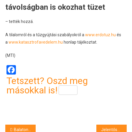
távolságban is okozhat tüzet
– tették hozzá.
A tilalomról és a tűzgyújtási szabályokról a
www.erdotuz.hu
és
a
www.katasztrofavedelem.hu
honlap tájékoztat.
(MTI)
Facebook
Tetszett? Oszd meg
másokkal is!
Bejegyzés
Balatoni energiaközösségek szerveződnek
Jelentősen visszaesett a dízelautók iránti kereslet