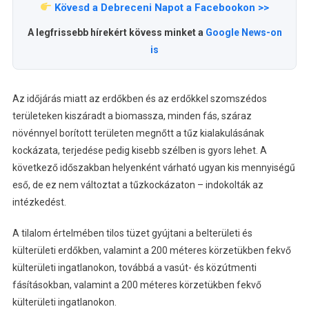
Kövesd a Debreceni Napot a Facebookon >>
A legfrissebb hírekért kövess minket a
Google News-on
is
Az időjárás miatt az erdőkben és az erdőkkel szomszédos
területeken kiszáradt a biomassza, minden fás, száraz
növénnyel borított területen megnőtt a tűz kialakulásának
kockázata, terjedése pedig kisebb szélben is gyors lehet. A
következő időszakban helyenként várható ugyan kis mennyiségű
eső, de ez nem változtat a tűzkockázaton – indokolták az
intézkedést.
A tilalom értelmében tilos tüzet gyújtani a belterületi és
külterületi erdőkben, valamint a 200 méteres körzetükben fekvő
külterületi ingatlanokon, továbbá a vasút- és közútmenti
fásításokban, valamint a 200 méteres körzetükben fekvő
külterületi ingatlanokon.