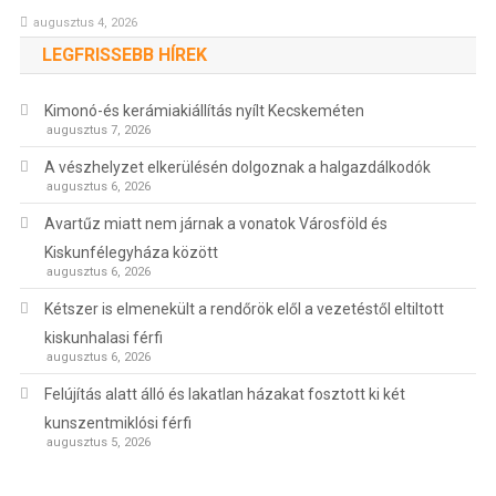
augusztus 4, 2026
LEGFRISSEBB HÍREK
Kimonó-és kerámiakiállítás nyílt Kecskeméten
augusztus 7, 2026
A vészhelyzet elkerülésén dolgoznak a halgazdálkodók
augusztus 6, 2026
Avartűz miatt nem járnak a vonatok Városföld és
Kiskunfélegyháza között
augusztus 6, 2026
Kétszer is elmenekült a rendőrök elől a vezetéstől eltiltott
kiskunhalasi férfi
augusztus 6, 2026
Felújítás alatt álló és lakatlan házakat fosztott ki két
kunszentmiklósi férfi
augusztus 5, 2026