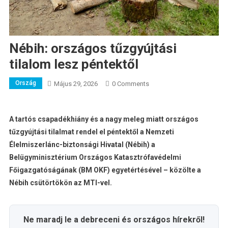
Nébih: országos tűzgyújtási
tilalom lesz péntektől
Ország
Május 29, 2026
0 Comments
A tartós csapadékhiány és a nagy meleg miatt országos
tűzgyújtási tilalmat rendel el péntektől a Nemzeti
Élelmiszerlánc-biztonsági Hivatal (Nébih) a
Belügyminisztérium Országos Katasztrófavédelmi
Főigazgatóságának (BM OKF) egyetértésével – közölte a
Nébih csütörtökön az MTI-vel.
Ne maradj le a debreceni és országos hírekről!