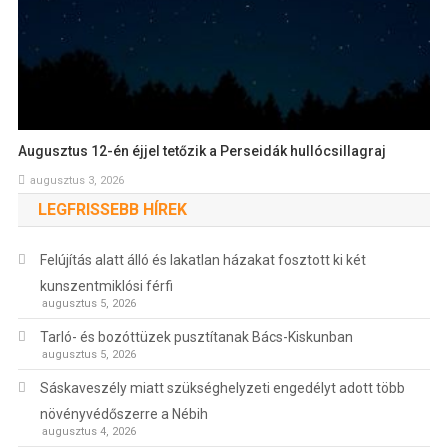
Augusztus 12-én éjjel tetőzik a Perseidák hullócsillagraj
augusztus 3, 2026
LEGFRISSEBB HÍREK
Felújítás alatt álló és lakatlan házakat fosztott ki két
kunszentmiklósi férfi
augusztus 5, 2026
Tarló- és bozóttüzek pusztítanak Bács-Kiskunban
augusztus 5, 2026
Sáskaveszély miatt szükséghelyzeti engedélyt adott több
növényvédőszerre a Nébih
augusztus 4, 2026