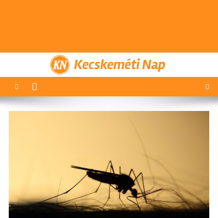
Kecskeméti Nap