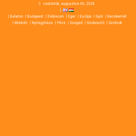
Skip
csütörtök, augusztus 06, 2026
to
Balaton
Budapest
Debrecen
Eger
Európa
Győr
Kecskemét
content
Miskolc
Nyíregyháza
Pécs
Szeged
Szoboszló
Szolnok