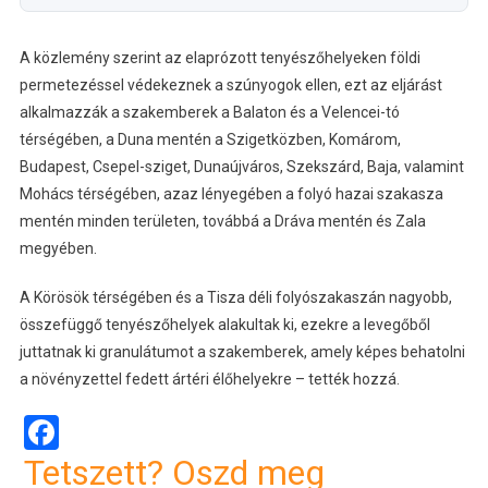
A közlemény szerint az elaprózott tenyészőhelyeken földi
permetezéssel védekeznek a szúnyogok ellen, ezt az eljárást
alkalmazzák a szakemberek a Balaton és a Velencei-tó
térségében, a Duna mentén a Szigetközben, Komárom,
Budapest, Csepel-sziget, Dunaújváros, Szekszárd, Baja, valamint
Mohács térségében, azaz lényegében a folyó hazai szakasza
mentén minden területen, továbbá a Dráva mentén és Zala
megyében.
A Körösök térségében és a Tisza déli folyószakaszán nagyobb,
összefüggő tenyészőhelyek alakultak ki, ezekre a levegőből
juttatnak ki granulátumot a szakemberek, amely képes behatolni
a növényzettel fedett ártéri élőhelyekre – tették hozzá.
Facebook
Tetszett? Oszd meg