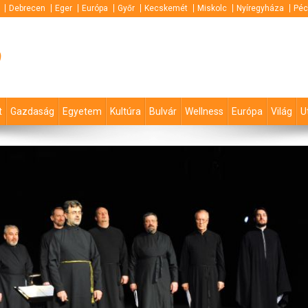
Debrecen
Eger
Európa
Győr
Kecskemét
Miskolc
Nyíregyháza
Péc
p
t
Gazdaság
Egyetem
Kultúra
Bulvár
Wellness
Európa
Világ
U