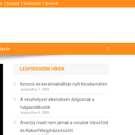
s
Szeged
Szoboszló
Szolnok
tazás
LEGFRISSEBB HÍREK
Kimonó-és kerámiakiállítás nyílt Kecskeméten
augusztus 7, 2026
A vészhelyzet elkerülésén dolgoznak a
halgazdálkodók
augusztus 6, 2026
Avartűz miatt nem járnak a vonatok Városföld
és Kiskunfélegyháza között