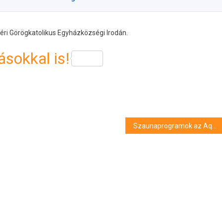
Téri Görögkatolikus Egyházközségi Irodán.
sokkal is!
Szaunaprogramok az Aquaticumban