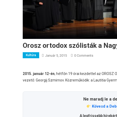
Orosz ortodox szólisták a N
Kultúra
Január 5, 2015
0 Comments
2015. január 12-én
, hétfőn 19 órai kezdettel az OROS
vezető: Georgij Szmirnov. Közreműködik: a Lautitia Gyer
Ne maradj le a d
Kövesd a Deb
A legfrissebb hírekér