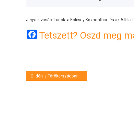
Jegyek vásárolhatók: a Kölcsey Központban és az Attila 
Facebook
Tetszett? Oszd meg má
Bejegyzés
Idén is Törökországban edzőtáborozik a Loki
navigáció