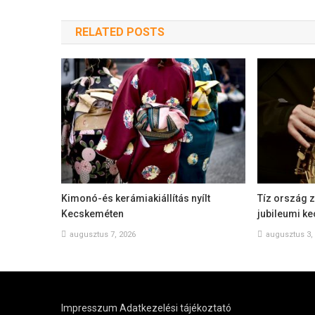
RELATED POSTS
Kimonó-és kerámiakiállítás nyílt
Tíz ország 
Kecskeméten
jubileumi k
augusztus 7, 2026
augusztus 3,
Impresszum
Adatkezelési tájékoztató