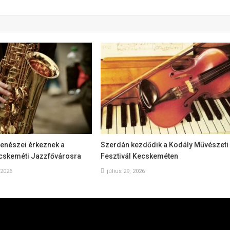
zenészei érkeznek a
Szerdán kezdődik a Kodály Művészeti
ecskeméti Jazzfővárosra
Fesztivál Kecskeméten
 2026
július 29, 2026