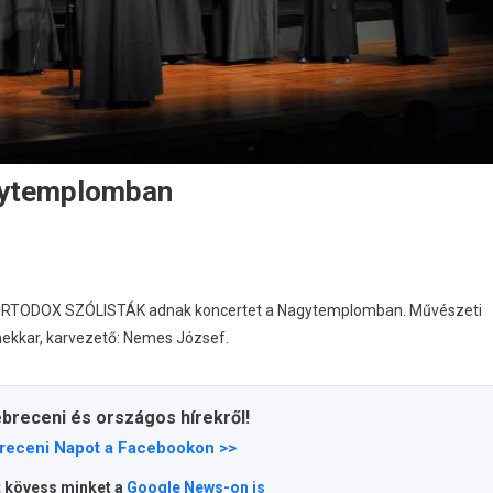
agytemplomban
Z ORTODOX SZÓLISTÁK adnak koncertet a Nagytemplomban.
Művészeti
mekkar, karvezető: Nemes József.
ebreceni és országos hírekről!
receni Napot a Facebookon >>
t kövess minket a
Google News-on is