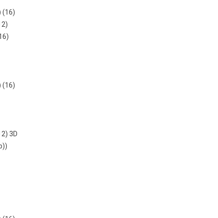
) (16)
12)
16)
) (16)
12) 3D
b))