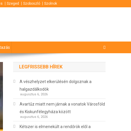
cs
Szeged
Szoboszló
Szolnok
tazás
LEGFRISSEBB HÍREK
A vészhelyzet elkerülésén dolgoznak a
halgazdálkodók
augusztus 6, 2026
Avartűz miatt nem járnak a vonatok Városföld
és Kiskunfélegyháza között
augusztus 6, 2026
Kétszer is elmenekült a rendőrök elől a