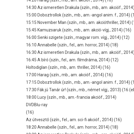
14:30 Az ismeretlen Drakula (szín., mb., am. akcióf., 2014
15:00 Doboztrollok (szín., mb., am.-angol anim. f., 2014) (
15:15 November Man (szín., mb., am. akcióthriller, 2014) (
15:45 Kamuzsaruk (szín., mb., am. akció-vígj., 2014) (16)
16:00 Senki szigete (szín., magyar rom. vígj., 2014) (12)
16:10 Annabelle (szín., fel., am. horror, 2014) (18)
16:30 Az ismeretlen Drakula (szín., mb., am. akcióf., 2014
16:45 A bíró (szín., fel., am. filmdráma, 2014) (12)
Holtodiglan (szín., mb., am. thriller, 2014) (16)
17:00 Harag (szín., mb., am. akcióf., 2014) (16)
17:15 Doboztrollok (szín., mb., am.-angol anim. f., 2014) (
17:30 Fák jú Tanár úr! (szín., mb., német vígj., 2013) (16 (e
18:00 Lucy (szín., mb., am.-francia akcióf., 2014)
DVDBlu-ray
(16)
Az útvesztő (szín., fel., am. sci-fi akcióf., 2014) (16)
18:20 Annabelle (szín., fel., am. horror, 2014) (18)