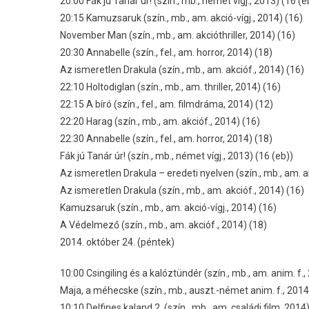
20:00 Fák jú Tanár úr! (szín., mb., német vígj., 2013) (16 (e
20:15 Kamuzsaruk (szín., mb., am. akció-vígj., 2014) (16)
November Man (szín., mb., am. akcióthriller, 2014) (16)
20:30 Annabelle (szín., fel., am. horror, 2014) (18)
Az ismeretlen Drakula (szín., mb., am. akcióf., 2014) (16)
22:10 Holtodiglan (szín., mb., am. thriller, 2014) (16)
22:15 A bíró (szín., fel., am. filmdráma, 2014) (12)
22:20 Harag (szín., mb., am. akcióf., 2014) (16)
22:30 Annabelle (szín., fel., am. horror, 2014) (18)
Fák jú Tanár úr! (szín., mb., német vígj., 2013) (16 (eb))
Az ismeretlen Drakula – eredeti nyelven (szín., mb., am. ak
Az ismeretlen Drakula (szín., mb., am. akcióf., 2014) (16)
Kamuzsaruk (szín., mb., am. akció-vígj., 2014) (16)
A Védelmező (szín., mb., am. akcióf., 2014) (18)
2014. október 24. (péntek)
10:00 Csingiling és a kalóztündér (szín., mb., am. anim. f.,
Maja, a méhecske (szín., mb., auszt.-német anim. f., 2014)
10:10 Delfines kaland 2. (szín., mb., am. családi film, 2014)