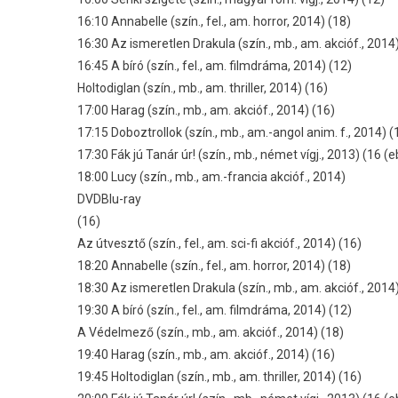
16:10 Annabelle (szín., fel., am. horror, 2014) (18)
16:30 Az ismeretlen Drakula (szín., mb., am. akcióf., 2014
16:45 A bíró (szín., fel., am. filmdráma, 2014) (12)
Holtodiglan (szín., mb., am. thriller, 2014) (16)
17:00 Harag (szín., mb., am. akcióf., 2014) (16)
17:15 Doboztrollok (szín., mb., am.-angol anim. f., 2014) (
17:30 Fák jú Tanár úr! (szín., mb., német vígj., 2013) (16 (e
18:00 Lucy (szín., mb., am.-francia akcióf., 2014)
DVDBlu-ray
(16)
Az útvesztő (szín., fel., am. sci-fi akcióf., 2014) (16)
18:20 Annabelle (szín., fel., am. horror, 2014) (18)
18:30 Az ismeretlen Drakula (szín., mb., am. akcióf., 2014
19:30 A bíró (szín., fel., am. filmdráma, 2014) (12)
A Védelmező (szín., mb., am. akcióf., 2014) (18)
19:40 Harag (szín., mb., am. akcióf., 2014) (16)
19:45 Holtodiglan (szín., mb., am. thriller, 2014) (16)