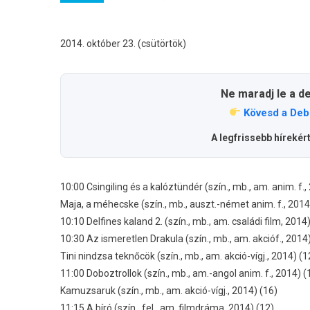
2014. október 23. (csütörtök)
Ne maradj le a d
Kövesd a Deb
A legfrissebb hírekér
10:00 Csingiling és a kalóztündér (szín., mb., am. anim. f.,
Maja, a méhecske (szín., mb., auszt.-német anim. f., 2014)
10:10 Delfines kaland 2. (szín., mb., am. családi film, 2014)
10:30 Az ismeretlen Drakula (szín., mb., am. akcióf., 2014
Tini nindzsa teknőcök (szín., mb., am. akció-vígj., 2014) (1
11:00 Doboztrollok (szín., mb., am.-angol anim. f., 2014) (
Kamuzsaruk (szín., mb., am. akció-vígj., 2014) (16)
11:15 A bíró (szín., fel., am. filmdráma, 2014) (12)