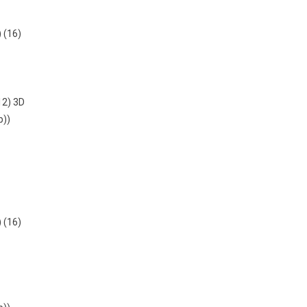
) (16)
12) 3D
b))
) (16)