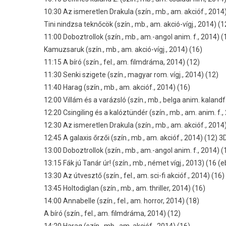
10:30 Az ismeretlen Drakula (szín., mb., am. akcióf., 2014
Tini nindzsa teknőcök (szín., mb., am. akció-vígj., 2014) (1
11:00 Doboztrollok (szín., mb., am.-angol anim. f., 2014) (
Kamuzsaruk (szín., mb., am. akció-vígj., 2014) (16)
11:15 A bíró (szín., fel., am. filmdráma, 2014) (12)
11:30 Senki szigete (szín., magyar rom. vígj., 2014) (12)
11:40 Harag (szín., mb., am. akcióf., 2014) (16)
12:00 Villám és a varázsló (szín., mb., belga anim. kalandf
12:20 Csingiling és a kalóztündér (szín., mb., am. anim. f.,
12:30 Az ismeretlen Drakula (szín., mb., am. akcióf., 2014
12:45 A galaxis őrzői (szín., mb., am. akcióf., 2014) (12) 3
13:00 Doboztrollok (szín., mb., am.-angol anim. f., 2014) (
13:15 Fák jú Tanár úr! (szín., mb., német vígj., 2013) (16 (e
13:30 Az útvesztő (szín., fel., am. sci-fi akcióf., 2014) (16)
13:45 Holtodiglan (szín., mb., am. thriller, 2014) (16)
14:00 Annabelle (szín., fel., am. horror, 2014) (18)
A bíró (szín., fel., am. filmdráma, 2014) (12)
14:20 Harag (szín., mb., am. akcióf., 2014) (16)