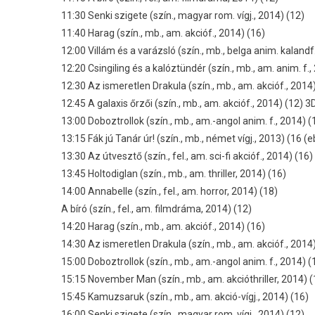
11:30 Senki szigete (szín., magyar rom. vígj., 2014) (12)
11:40 Harag (szín., mb., am. akcióf., 2014) (16)
12:00 Villám és a varázsló (szín., mb., belga anim. kalandf
12:20 Csingiling és a kalóztündér (szín., mb., am. anim. f.,
12:30 Az ismeretlen Drakula (szín., mb., am. akcióf., 2014
12:45 A galaxis őrzői (szín., mb., am. akcióf., 2014) (12) 3
13:00 Doboztrollok (szín., mb., am.-angol anim. f., 2014) (
13:15 Fák jú Tanár úr! (szín., mb., német vígj., 2013) (16 (e
13:30 Az útvesztő (szín., fel., am. sci-fi akcióf., 2014) (16)
13:45 Holtodiglan (szín., mb., am. thriller, 2014) (16)
14:00 Annabelle (szín., fel., am. horror, 2014) (18)
A bíró (szín., fel., am. filmdráma, 2014) (12)
14:20 Harag (szín., mb., am. akcióf., 2014) (16)
14:30 Az ismeretlen Drakula (szín., mb., am. akcióf., 2014
15:00 Doboztrollok (szín., mb., am.-angol anim. f., 2014) (
15:15 November Man (szín., mb., am. akcióthriller, 2014) (
15:45 Kamuzsaruk (szín., mb., am. akció-vígj., 2014) (16)
16:00 Senki szigete (szín., magyar rom. vígj., 2014) (12)