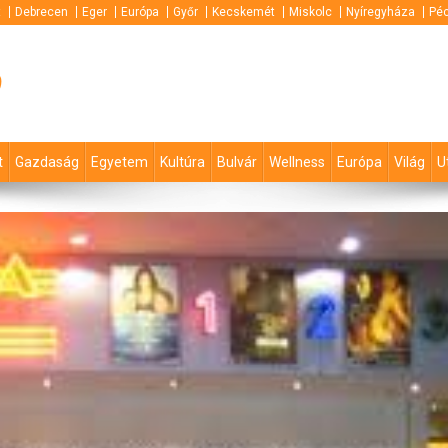
t
Debrecen
Eger
Európa
Győr
Kecskemét
Miskolc
Nyíregyháza
Pé
p
t
Gazdaság
Egyetem
Kultúra
Bulvár
Wellness
Európa
Világ
U