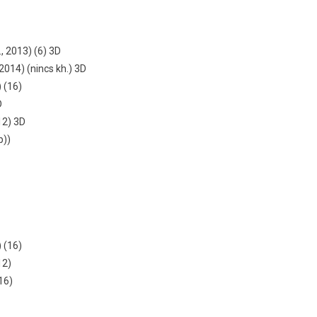
., 2013) (6) 3D
 2014) (nincs kh.) 3D
) (16)
D
12) 3D
b))
) (16)
12)
16)