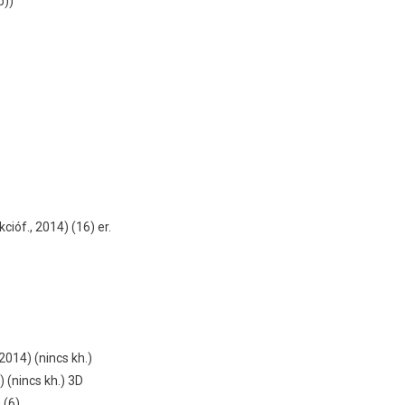
b))
cióf., 2014) (16) er.
 2014) (nincs kh.)
 (nincs kh.) 3D
 (6)