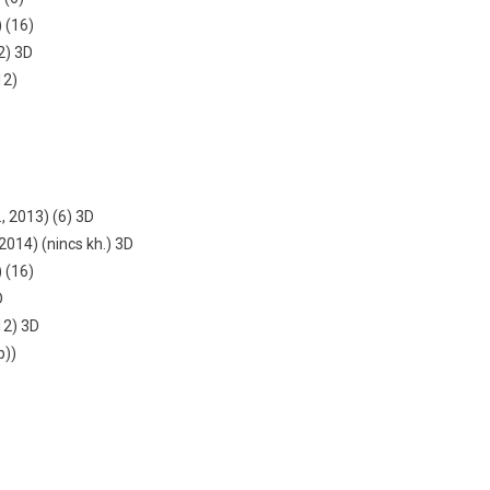
) (16)
2) 3D
12)
., 2013) (6) 3D
 2014) (nincs kh.) 3D
) (16)
D
12) 3D
b))