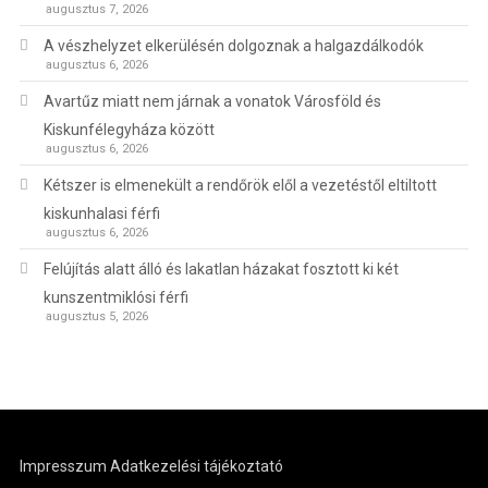
augusztus 7, 2026
A vészhelyzet elkerülésén dolgoznak a halgazdálkodók
augusztus 6, 2026
Avartűz miatt nem járnak a vonatok Városföld és
Kiskunfélegyháza között
augusztus 6, 2026
Kétszer is elmenekült a rendőrök elől a vezetéstől eltiltott
kiskunhalasi férfi
augusztus 6, 2026
Felújítás alatt álló és lakatlan házakat fosztott ki két
kunszentmiklósi férfi
augusztus 5, 2026
Impresszum
Adatkezelési tájékoztató