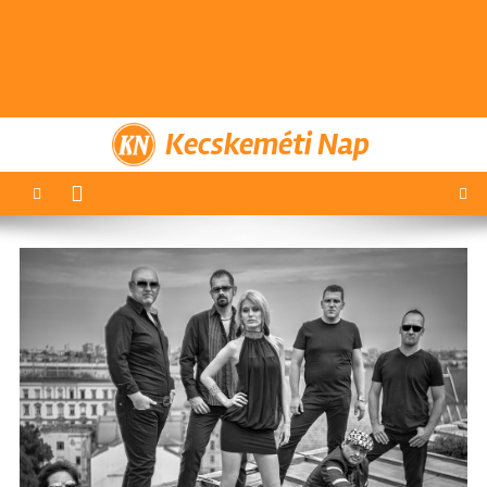
Kecskeméti Nap