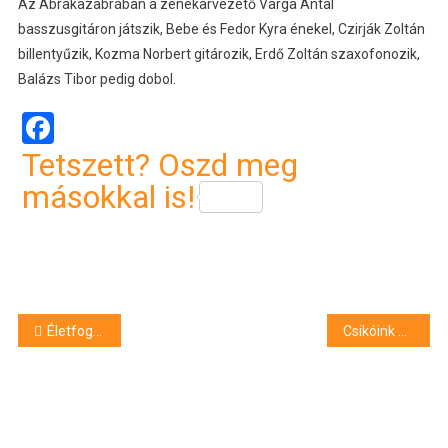
Az Abrakazabrában a zenekarvezető Varga Antal
basszusgitáron játszik, Bebe és Fedor Kyra énekel, Czirják Zoltán
billentyűzik, Kozma Norbert gitározik, Erdő Zoltán szaxofonozik,
Balázs Tibor pedig dobol.
Facebook
Tetszett? Oszd meg
másokkal is!
Bejegyzés
Életfogytig tartó fegyház a főtéri késelőnek
Csikóink – Mozgásszínházi előadás Debrecenben
navigáció