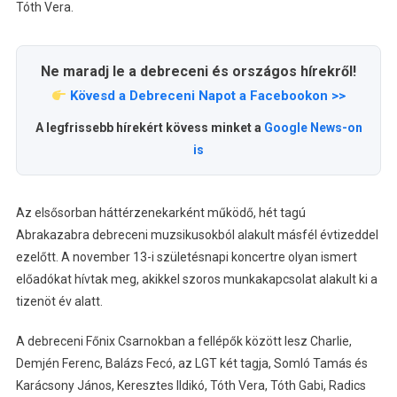
Tóth Vera.
Ne maradj le a debreceni és országos hírekről!
Kövesd a Debreceni Napot a Facebookon >>
A legfrissebb hírekért kövess minket a
Google News-on
is
Az elsősorban háttérzenekarként működő, hét tagú
Abrakazabra debreceni muzsikusokból alakult másfél évtizeddel
ezelőtt. A november 13-i születésnapi koncertre olyan ismert
előadókat hívtak meg, akikkel szoros munkakapcsolat alakult ki a
tizenöt év alatt.
A debreceni Főnix Csarnokban a fellépők között lesz Charlie,
Demjén Ferenc, Balázs Fecó, az LGT két tagja, Somló Tamás és
Karácsony János, Keresztes Ildikó, Tóth Vera, Tóth Gabi, Radics