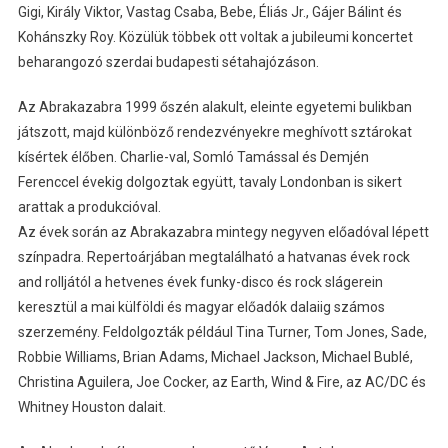
Gigi, Király Viktor, Vastag Csaba, Bebe, Éliás Jr., Gájer Bálint és
Kohánszky Roy. Közülük többek ott voltak a jubileumi koncertet
beharangozó szerdai budapesti sétahajózáson.
Az Abrakazabra 1999 őszén alakult, eleinte egyetemi bulikban
játszott, majd különböző rendezvényekre meghívott sztárokat
kísértek élőben. Charlie-val, Somló Tamással és Demjén
Ferenccel évekig dolgoztak együtt, tavaly Londonban is sikert
arattak a produkcióval.
Az évek során az Abrakazabra mintegy negyven előadóval lépett
színpadra. Repertoárjában megtalálható a hatvanas évek rock
and rolljától a hetvenes évek funky-disco és rock slágerein
keresztül a mai külföldi és magyar előadók dalaiig számos
szerzemény. Feldolgozták például Tina Turner, Tom Jones, Sade,
Robbie Williams, Brian Adams, Michael Jackson, Michael Bublé,
Christina Aguilera, Joe Cocker, az Earth, Wind & Fire, az AC/DC és
Whitney Houston dalait.