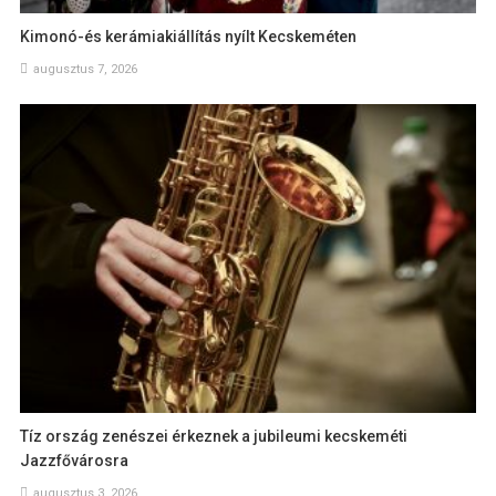
Kimonó-és kerámiakiállítás nyílt Kecskeméten
augusztus 7, 2026
Tíz ország zenészei érkeznek a jubileumi kecskeméti
Jazzfővárosra
augusztus 3, 2026