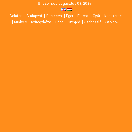
Skip
szombat, augusztus 08, 2026
to
Balaton
Budapest
Debrecen
Eger
Európa
Győr
Kecskemét
content
Miskolc
Nyíregyháza
Pécs
Szeged
Szoboszló
Szolnok