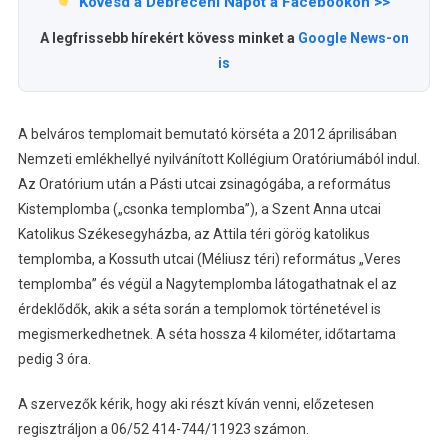
Kövesd a Debreceni Napot a Facebookon >>
A legfrissebb hírekért kövess minket a
Google News-on
is
A belváros templomait bemutató körséta a 2012 áprilisában
Nemzeti emlékhellyé nyilvánított Kollégium Oratóriumából indul.
Az Oratórium után a Pásti utcai zsinagógába, a református
Kistemplomba („csonka templomba”), a Szent Anna utcai
Katolikus Székesegyházba, az Attila téri görög katolikus
templomba, a Kossuth utcai (Méliusz téri) református „Veres
templomba” és végül a Nagytemplomba látogathatnak el az
érdeklődők, akik a séta során a templomok történetével is
megismerkedhetnek. A séta hossza 4 kilométer, időtartama
pedig 3 óra.
A szervezők kérik, hogy aki részt kíván venni, előzetesen
regisztráljon a 06/52 414-744/11923 számon.