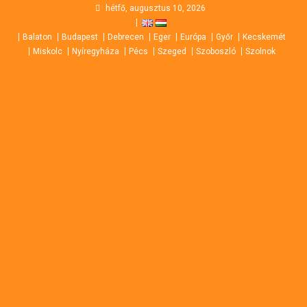
Skip
hétfő, augusztus 10, 2026
to
Balaton
Budapest
Debrecen
Eger
Európa
Győr
Kecskemét
content
Miskolc
Nyíregyháza
Pécs
Szeged
Szoboszló
Szolnok