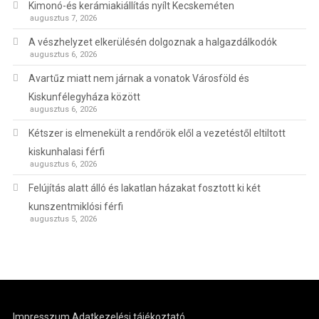
Kimonó-és kerámiakiállítás nyílt Kecskeméten
augusztus 7, 2026
A vészhelyzet elkerülésén dolgoznak a halgazdálkodók
augusztus 6, 2026
Avartűz miatt nem járnak a vonatok Városföld és
Kiskunfélegyháza között
augusztus 6, 2026
Kétszer is elmenekült a rendőrök elől a vezetéstől eltiltott
kiskunhalasi férfi
augusztus 6, 2026
Felújítás alatt álló és lakatlan házakat fosztott ki két
kunszentmiklósi férfi
augusztus 5, 2026
Impresszum
Adatkezelési tájékoztató