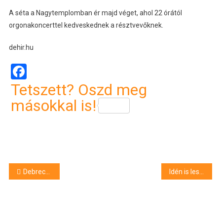
A séta a Nagytemplomban ér majd véget, ahol 22 órától
orgonakoncerttel kedveskednek a résztvevőknek.
dehir.hu
Facebook
Tetszett? Oszd meg
másokkal is!
Bejegyzés
Debreceni Kézműves Fesztivál 2014
Idén is lesz Tour de Debrecen
navigáció