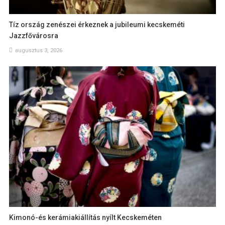
Tíz ország zenészei érkeznek a jubileumi kecskeméti
Jazzfővárosra
augusztus 3, 2026
Kimonó-és kerámiakiállítás nyílt Kecskeméten