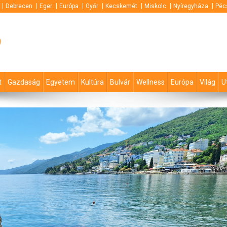
Debrecen
Eger
Európa
Győr
Kecskemét
Miskolc
Nyíregyháza
Péc
p
t
Gazdaság
Egyetem
Kultúra
Bulvár
Wellness
Európa
Világ
U