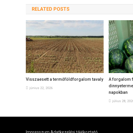
RELATED POSTS
Visszaesett a termőföldforgalom tavaly
A forgalom f
dinnyeterme
június 22, 2026
napokban
július 28, 202
Impresszum
Adatkezelési tájékoztató