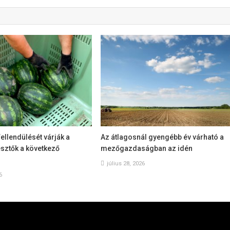
ellendülését várják a
Az átlagosnál gyengébb év várható a
sztők a következő
mezőgazdaságban az idén
július 28, 2026
6