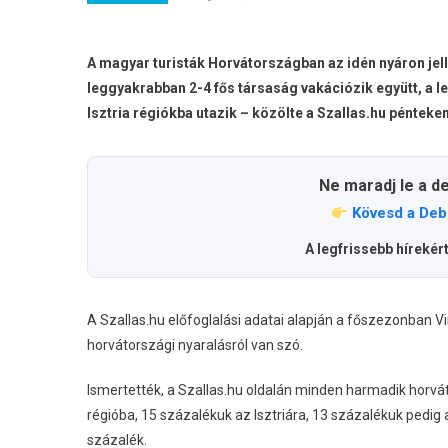
A magyar turisták Horvátországban az idén nyáron jel
leggyakrabban 2-4 fős társaság vakációzik együtt, a 
Isztria régiókba utazik – közölte a Szallas.hu pénteke
Ne maradj le a d
Kövesd a Deb
A legfrissebb hírekér
A Szallas.hu előfoglalási adatai alapján a főszezonban V
horvátországi nyaralásról van szó.
Ismertették, a Szallas.hu oldalán minden harmadik horvá
régióba, 15 százalékuk az Isztriára, 13 százalékuk pedig 
százalék.