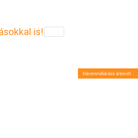
sokkal is!
Hárommilliárdos árbevételt ért el a hévízi Le Primore hotel