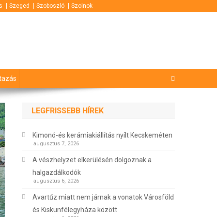
s
Szeged
Szoboszló
Szolnok
tazás
LEGFRISSEBB HÍREK
Kimonó-és kerámiakiállítás nyílt Kecskeméten
augusztus 7, 2026
A vészhelyzet elkerülésén dolgoznak a
halgazdálkodók
augusztus 6, 2026
Avartűz miatt nem járnak a vonatok Városföld
és Kiskunfélegyháza között