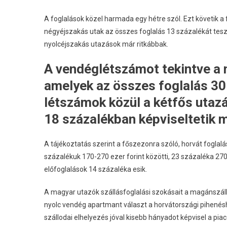
A foglalások közel harmada egy hétre szól. Ezt követik a
négyéjszakás utak az összes foglalás 13 százalékát tesz
nyolcéjszakás utazások már ritkábbak.
A vendéglétszámot tekintve a 
amelyek az összes foglalás 30 
létszámok közül a kétfős utaz
18 százalékban képviseltetik m
A tájékoztatás szerint a főszezonra szóló, horvát foglalá
százalékuk 170-270 ezer forint közötti, 23 százaléka 270-
előfoglalások 14 százaléka esik.
A magyar utazók szállásfoglalási szokásait a magánszáll
nyolc vendég apartmant választ a horvátországi pihenésh
szállodai elhelyezés jóval kisebb hányadot képvisel a pia