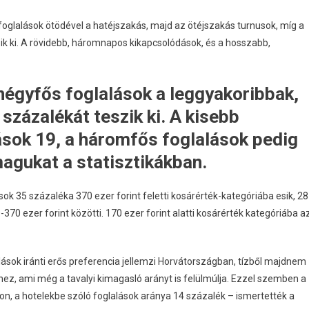
 foglalások ötödével a hatéjszakás, majd az ötéjszakás turnusok, míg a
ik ki. A rövidebb, háromnapos kikapcsolódások, és a hosszabb,
négyfős foglalások a leggyakoribbak,
százalékát teszik ki. A kisebb
ások 19, a háromfős foglalások pedig
agukat a statisztikákban.
sok 35 százaléka 370 ezer forint feletti kosárérték-kategóriába esik, 28
370 ezer forint közötti. 170 ezer forint alatti kosárérték kategóriába a
ások iránti erős preferencia jellemzi Horvátországban, tízből majdnem
ez, ami még a tavalyi kimagasló arányt is felülmúlja. Ezzel szemben a
con, a hotelekbe szóló foglalások aránya 14 százalék – ismertették a