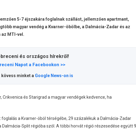
lemzően 5-7 éjszakára foglalnak szállást, jellemzően apartmant,
legtöbb magyar vendég a Kvarner-öbölbe, a Dalmácia-Zadar és az
n az MTI-vel.
ebreceni és országos hírekről!
receni Napot a Facebookon >>
t kövess minket a
Google News-on is
ir, Crikvenica és Starigrad a magyar vendégek kedvence, ha
t foglalás a Kvarner-öböl térségébe, 29 százalékuk a Dalmácia-Zadar
a Dalmácia-Split régióba szól. A többi horvát régió részesedése együtt 