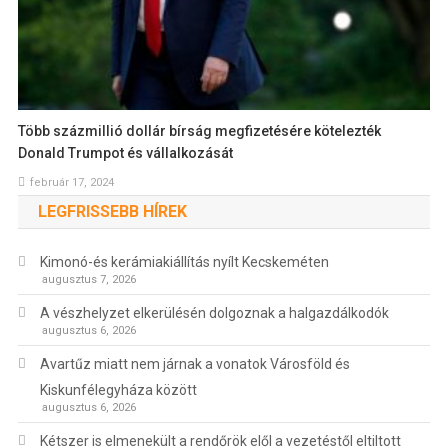
Több százmillió dollár bírság megfizetésére kötelezték
Donald Trumpot és vállalkozását
február 17, 2024
LEGFRISSEBB HÍREK
Kimonó-és kerámiakiállítás nyílt Kecskeméten
augusztus 7, 2026
A vészhelyzet elkerülésén dolgoznak a halgazdálkodók
augusztus 6, 2026
Avartűz miatt nem járnak a vonatok Városföld és
Kiskunfélegyháza között
augusztus 6, 2026
Kétszer is elmenekült a rendőrök elől a vezetéstől eltiltott