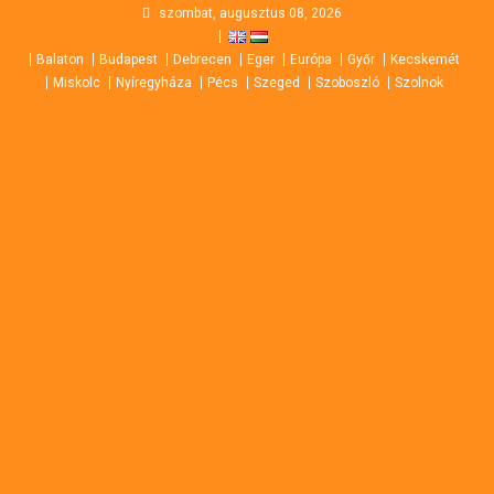
Skip
szombat, augusztus 08, 2026
to
Balaton
Budapest
Debrecen
Eger
Európa
Győr
Kecskemét
content
Miskolc
Nyíregyháza
Pécs
Szeged
Szoboszló
Szolnok