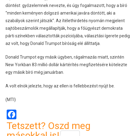
döntést győzelemnek nevezte, és úgy fogalmazott, hogy a bíró
“minden keményen dolgozó amerikai javára döntött, aki a
szabályok szerint játszik”. Az ítélethirdetés nyomán megjelent
sajtóbeszámolók megállapítják, hogy a főügyészt demokrata
párti színekben választották pozíciójába, választási ígerete pedig
az volt, hogy Donald Trumpot bíróság elé állíttatja.
Donald Trumpot egy másik ügyben, rágalmazás miatt, szintén
New Yorkban 83 millió dollár kártérítés megfizetésére kötelezte
egy másik bíró még januárban.
A volt elnök jelezte, hogy az ellen is fellebbezést nyújt be.
(MTI)
Facebook
Tetszett? Oszd meg
másokkal is!