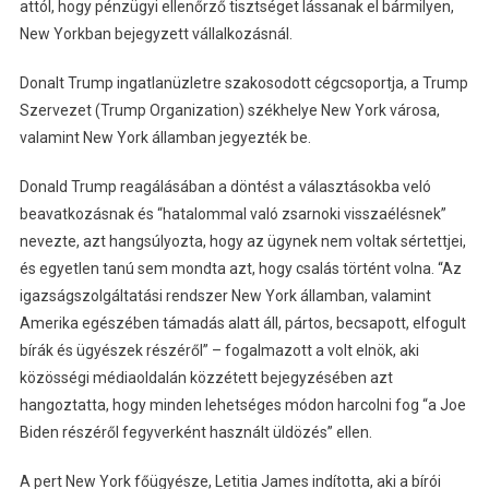
attól, hogy pénzügyi ellenőrző tisztséget lássanak el bármilyen,
New Yorkban bejegyzett vállalkozásnál.
Donalt Trump ingatlanüzletre szakosodott cégcsoportja, a Trump
Szervezet (Trump Organization) székhelye New York városa,
valamint New York államban jegyezték be.
Donald Trump reagálásában a döntést a választásokba veló
beavatkozásnak és “hatalommal való zsarnoki visszaélésnek”
nevezte, azt hangsúlyozta, hogy az ügynek nem voltak sértettjei,
és egyetlen tanú sem mondta azt, hogy csalás történt volna. “Az
igazságszolgáltatási rendszer New York államban, valamint
Amerika egészében támadás alatt áll, pártos, becsapott, elfogult
bírák és ügyészek részéről” – fogalmazott a volt elnök, aki
közösségi médiaoldalán közzétett bejegyzésében azt
hangoztatta, hogy minden lehetséges módon harcolni fog “a Joe
Biden részéről fegyverként használt üldözés” ellen.
A pert New York főügyésze, Letitia James indította, aki a bírói