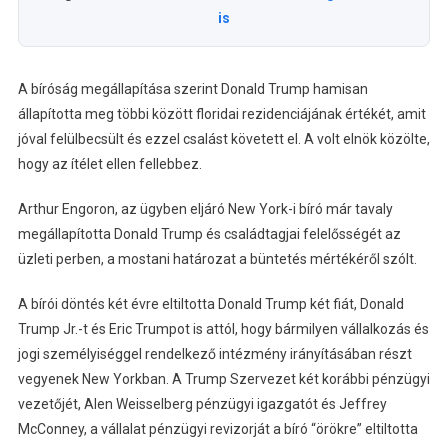
is
A bíróság megállapítása szerint Donald Trump hamisan
állapította meg többi között floridai rezidenciájának értékét, amit
jóval felülbecsült és ezzel csalást követett el. A volt elnök közölte,
hogy az ítélet ellen fellebbez.
Arthur Engoron, az ügyben eljáró New York-i bíró már tavaly
megállapította Donald Trump és családtagjai felelősségét az
üzleti perben, a mostani határozat a büntetés mértékéről szólt.
A bírói döntés két évre eltiltotta Donald Trump két fiát, Donald
Trump Jr.-t és Eric Trumpot is attól, hogy bármilyen vállalkozás és
jogi személyiséggel rendelkező intézmény irányításában részt
vegyenek New Yorkban. A Trump Szervezet két korábbi pénzügyi
vezetőjét, Alen Weisselberg pénzügyi igazgatót és Jeffrey
McConney, a vállalat pénzügyi revizorját a bíró “örökre” eltiltotta