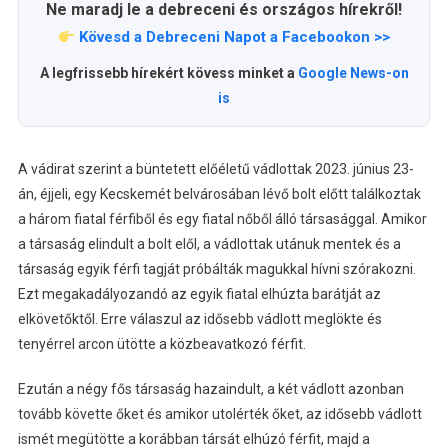
Ne maradj le a debreceni és országos hírekről!
Kövesd a Debreceni Napot a Facebookon >>
A legfrissebb hírekért kövess minket a
Google News-on
is
A vádirat szerint a büntetett előéletű vádlottak 2023. június 23-
án, éjjeli, egy Kecskemét belvárosában lévő bolt előtt találkoztak
a három fiatal férfiből és egy fiatal nőből álló társasággal. Amikor
a társaság elindult a bolt elől, a vádlottak utánuk mentek és a
társaság egyik férfi tagját próbálták magukkal hívni szórakozni.
Ezt megakadályozandó az egyik fiatal elhúzta barátját az
elkövetőktől. Erre válaszul az idősebb vádlott meglökte és
tenyérrel arcon ütötte a közbeavatkozó férfit.
Ezután a négy fős társaság hazaindult, a két vádlott azonban
tovább követte őket és amikor utolérték őket, az idősebb vádlott
ismét megütötte a korábban társát elhúzó férfit, majd a