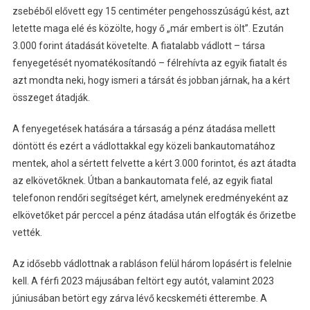
zsebéből elővett egy 15 centiméter pengehosszúságú kést, azt
letette maga elé és közölte, hogy ő „már embert is ölt”. Ezután
3.000 forint átadását követelte. A fiatalabb vádlott – társa
fenyegetését nyomatékosítandó – félrehívta az egyik fiatalt és
azt mondta neki, hogy ismeri a társát és jobban járnak, ha a kért
összeget átadják.
A fenyegetések hatására a társaság a pénz átadása mellett
döntött és ezért a vádlottakkal egy közeli bankautomatához
mentek, ahol a sértett felvette a kért 3.000 forintot, és azt átadta
az elkövetőknek. Útban a bankautomata felé, az egyik fiatal
telefonon rendőri segítséget kért, amelynek eredményeként az
elkövetőket pár perccel a pénz átadása után elfogták és őrizetbe
vették.
Az idősebb vádlottnak a rabláson felül három lopásért is felelnie
kell. A férfi 2023 májusában feltört egy autót, valamint 2023
júniusában betört egy zárva lévő kecskeméti étterembe. A