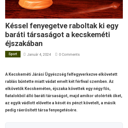
Késsel fenyegetve raboltak ki egy
baráti társaságot a kecskeméti
éjszakában
Sport
Január 4, 2024
0 Comments
A Kecskeméti Járási Ügyészség felfegyverkezve elkövetett
rablás bűntette miatt vádat emelt két férfival szemben. Az
elkövetők Kecskeméten, éjszaka követtek egy négy fős,
fiatalokból álló baráti társaságot, majd amikor utolérték őket,
az egyik vádlott elővette a kését és pénzt követelt, a másik
pedig ráerősített társa fenyegetésére.