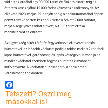
vádlott az autóból egy 90.000 forint értékű projektort, míg az
étterem kasszájából 19.000 forint készpénzt zsákmányolt. Az
elkövető 2023. május 29. napján pedig a bankautomatából éppen
pénzt felvevő sértett kezéből kivette a felvett 2.000 forintot,
majd a segélyhívás miatt elővett, 60.000 forint értékű
mobiltelefont és elfutott.
Az ügyészség a két férfit felfegyverkezve elkövetett rablás
bűntettével, az idősebb vádlottat pedig a rablás mellett 2 rendbeli
lopás bűntettével, garázdaság és lopás vétségével is vádolja és
mindkét vádlottal szemben fegyházbüntetés kiszabását
indítványozta. A vádlottak bűnösségéről a Kecskeméti
Járásbíróság fog dönteni.
Facebook
Tetszett? Oszd meg
másokkal is!