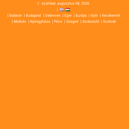
Skip
szombat, augusztus 08, 2026
to
Balaton
Budapest
Debrecen
Eger
Európa
Győr
Kecskemét
content
Miskolc
Nyíregyháza
Pécs
Szeged
Szoboszló
Szolnok