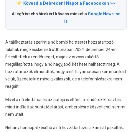
Kövesd a Debreceni Napot a Facebookon >>
A legfrissebb hírekért kövess minket a
Google News-on
is
A tájékoztatás szerint a nő bomló holttestét hozzátartozói
találták meg kecskeméti otthonában 2024. december 24-én.
Értesítették a rendőrséget, majd az orvosszakértő
megállapította, hogy a nő nagyjából két hete halhatott meg. A
hozzátartozók elmondták, hogy a nő folyamatosan kommunikált
velük, üzeneteikre mindig válaszolt, de a telefonhívásokra nem
reagált.
Mivel a nő élettársa és az autója is eltűnt, a rendőrök kifosztás
miatt indítottak büntetőeljárást, emberölésre közvetlenül semmi
nem utalt.
Néhány hónappal később a nő hozzátartozói a kamrát pakolták,