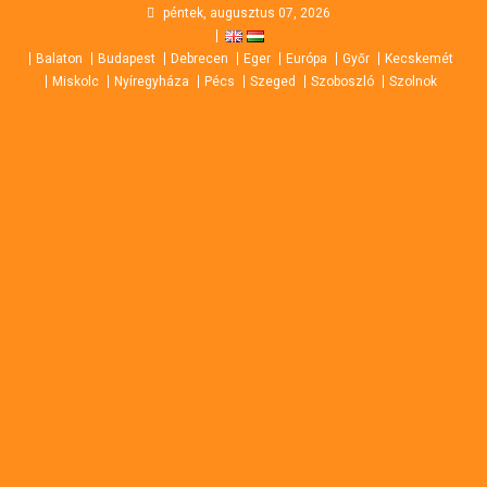
Skip
péntek, augusztus 07, 2026
to
Balaton
Budapest
Debrecen
Eger
Európa
Győr
Kecskemét
content
Miskolc
Nyíregyháza
Pécs
Szeged
Szoboszló
Szolnok