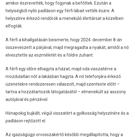
amikor észrevették, hogy fogynak a befőttek. Ezután a
helyiségből nyíló padláson egy férfi lábait vették észre. A
helyszínre érkező rendőrök a menekülő élettársat a közelben
elfogták.
A férfi a kihallgatásán beismerte, hogy 2024. december 8-án
összeveszett a párjával, majd megragadta a nyakát, amitől a nő
elvesztette az eszméletét és a földre zuhant.
A férfi egy időre elhagyta a házat, majd oda visszatérve a
mozdulatlan nőt a lakásban hagyta. A nő telefonjára érkező
üzenetekre rendszeresen válaszolt, majd szenteste előtt –
tartva a hozzátartozók látogatásától – elmenekült az asszony
autójával és pénzével.
Hónapokig bujkált, végül visszatért a gyilkosság helyszínére és a
padláson rejtőzött el.
Az igazságügyi orvosszakértő később megállapította, hogy a