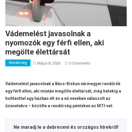
Vádemelést javasolnak a
nyomozók egy férfi ellen, aki
megölte élettársát
Rendőrség
Május 8, 2026
0 Comments
Vádemelést javasolnak a Bács-Kiskun vármegyei rendőrök
egy férfi ellen, aki miután megölte élettársát, még hetekig a
holttesttel egy házban élt és a nő nevében válaszolt az
üzenetekre – közölte a rendőrség pénteken az MTI-vel.
Ne maradj le a debreceni és országos hírekről!