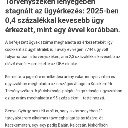
Törvényszéken lényegében
stagnált az ügyérkezés: 2025-ben
0,4 százalékkal kevesebb ügy
érkezett, mint egy évvel korábban.
A befejezett ügyek száma meghaladta az érkezettekét, így
csökkent az ügyhátralék is. Tavaly év végén 7744 ügy volt
folyamatban a törvényszéken, ami 2,3 százalékkal kevesebb az
előző évinél – ismertette az OBH elnöke.
Kiemelte: a jogerőre emelkedési arány valamennyi szinten és
ügyszakban meghaladta az országos átlagot a Kecskeméti
Törvényszéken. A járásbírósági polgári és gazdasági ügyszakban
ez az arány meghaladta a 95 százalékot – tette hozzá.
Senyei György beszélt arról is, hogy a vármegyében 11
tárgyalóterem alkalmas távmeghallgatás tartására: öt
Kecskeméten, egy-egy pedig Baján, Kalocsán, Kiskőrösön,