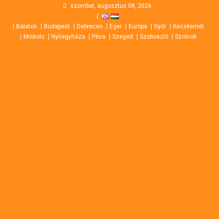
Skip
szombat, augusztus 08, 2026
to
Balaton
Budapest
Debrecen
Eger
Európa
Győr
Kecskemét
content
Miskolc
Nyíregyháza
Pécs
Szeged
Szoboszló
Szolnok