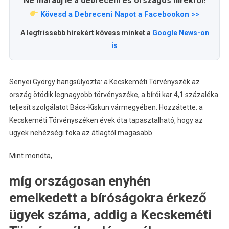
Ne maradj le a debreceni és országos hírekről!
Kövesd a Debreceni Napot a Facebookon >>
A legfrissebb hírekért kövess minket a
Google News-on
is
Senyei György hangsúlyozta: a Kecskeméti Törvényszék az
ország ötödik legnagyobb törvényszéke, a bírói kar 4,1 százaléka
teljesít szolgálatot Bács-Kiskun vármegyében. Hozzátette: a
Kecskeméti Törvényszéken évek óta tapasztalható, hogy az
ügyek nehézségi foka az átlagtól magasabb.
Mint mondta,
míg országosan enyhén
emelkedett a bíróságokra érkező
ügyek száma, addig a Kecskeméti