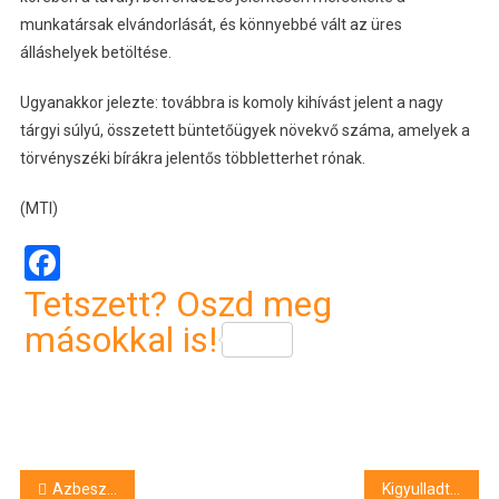
munkatársak elvándorlását, és könnyebbé vált az üres
álláshelyek betöltése.
Ugyanakkor jelezte: továbbra is komoly kihívást jelent a nagy
tárgyi súlyú, összetett büntetőügyek növekvő száma, amelyek a
törvényszéki bírákra jelentős többletterhet rónak.
(MTI)
Facebook
Tetszett? Oszd meg
másokkal is!
Bejegyzés
Azbesztszennyezés – Zalaegerszegen is azonosítottak szennyezett kővel borított parkolót és utakat
Kigyulladt egy lakóautó az M3-ason, Hajdúnánásnál