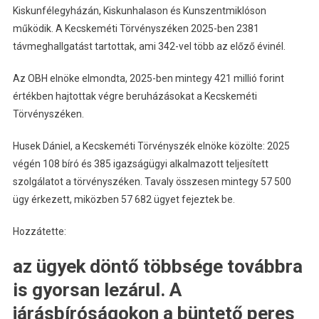
Kiskunfélegyházán, Kiskunhalason és Kunszentmiklóson
működik. A Kecskeméti Törvényszéken 2025-ben 2381
távmeghallgatást tartottak, ami 342-vel több az előző évinél.
Az OBH elnöke elmondta, 2025-ben mintegy 421 millió forint
értékben hajtottak végre beruházásokat a Kecskeméti
Törvényszéken.
Husek Dániel, a Kecskeméti Törvényszék elnöke közölte: 2025
végén 108 bíró és 385 igazságügyi alkalmazott teljesített
szolgálatot a törvényszéken. Tavaly összesen mintegy 57 500
ügy érkezett, miközben 57 682 ügyet fejeztek be.
Hozzátette:
az ügyek döntő többsége továbbra
is gyorsan lezárul. A
járásbíróságokon a büntető peres