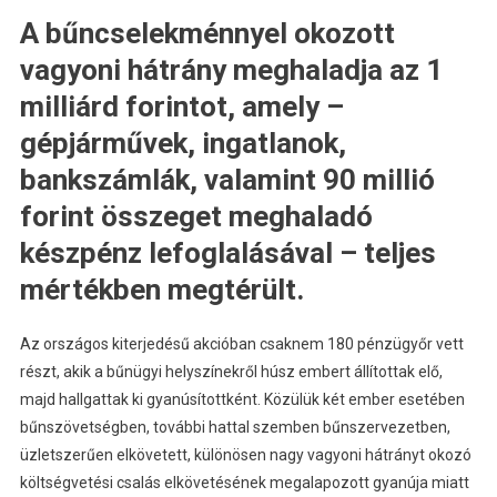
A bűncselekménnyel okozott
vagyoni hátrány meghaladja az 1
milliárd forintot, amely –
gépjárművek, ingatlanok,
bankszámlák, valamint 90 millió
forint összeget meghaladó
készpénz lefoglalásával – teljes
mértékben megtérült.
Az országos kiterjedésű akcióban csaknem 180 pénzügyőr vett
részt, akik a bűnügyi helyszínekről húsz embert állítottak elő,
majd hallgattak ki gyanúsítottként. Közülük két ember esetében
bűnszövetségben, további hattal szemben bűnszervezetben,
üzletszerűen elkövetett, különösen nagy vagyoni hátrányt okozó
költségvetési csalás elkövetésének megalapozott gyanúja miatt