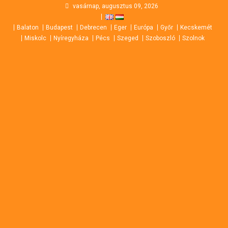
Skip
vasárnap, augusztus 09, 2026
to
Balaton
Budapest
Debrecen
Eger
Európa
Győr
Kecskemét
content
Miskolc
Nyíregyháza
Pécs
Szeged
Szoboszló
Szolnok