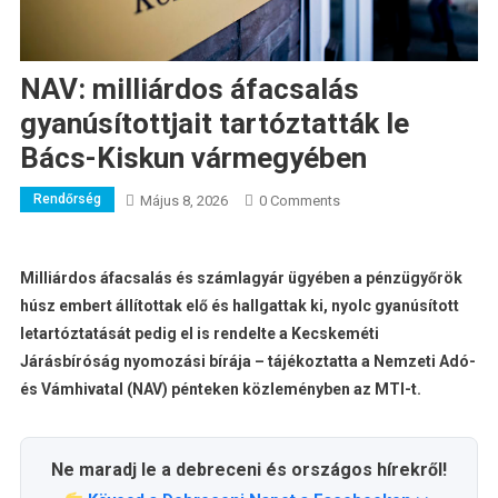
NAV: milliárdos áfacsalás
gyanúsítottjait tartóztatták le
Bács-Kiskun vármegyében
Rendőrség
Május 8, 2026
0 Comments
Milliárdos áfacsalás és számlagyár ügyében a pénzügyőrök
húsz embert állítottak elő és hallgattak ki, nyolc gyanúsított
letartóztatását pedig el is rendelte a Kecskeméti
Járásbíróság nyomozási bírája – tájékoztatta a Nemzeti Adó-
és Vámhivatal (NAV) pénteken közleményben az MTI-t.
Ne maradj le a debreceni és országos hírekről!