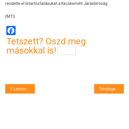
rendelte el letartóztatásukat a Kecskeméti Járásbíróság.
(MTI)
Facebook
Tetszett? Oszd meg
másokkal is!
Bejegyzés
Lemondott az Országos Kórházi Főigazgatóság főigazgatója
Tényleges életfogytiglant kapott a fonói gyilkos
navigáció