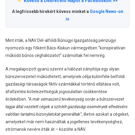
Kövesd a Debreceni Napot a Facebookon >>
A legfrissebb hírekért kövess minket a
Google News-on
is
Mint írták, a NAV Dél-alföldi Bűnügyi Igazgatóság pénzügyi
nyomozói egy főként Bács-Kiskun vármegyében “konspiratívan
működő bűnös céghálózatot” számoltak fel nemrég.
A megalapozott gyanú szerint a hálózat irányítója egy olyan
bűnszervezetet működtetett, amelynek célja különféle belföldi
gazdasági társaságok fiktív számlákkal történő ellátása volt,
áfafizetési kötelezettségük jogosulatlan csökkentése
érdekében.
“A már sémaszerű tevékenység során a bűnszervezet
tagjai által vezetett cégek a színlelt gazdasági események elfedésére
valótlan tartalmú bizonylatokat generáltak”
, illetve azokat a cégeket,
amelyeket már nem használtak a jogellenes tevékenységhez,
strómanok nevére írták át – közölte a NAV.