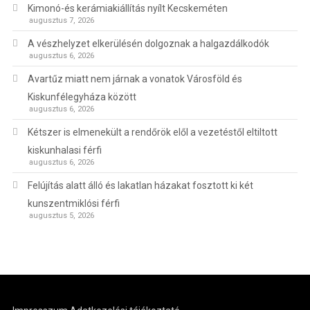
Kimonó-és kerámiakiállítás nyílt Kecskeméten
augusztus 7, 2026
A vészhelyzet elkerülésén dolgoznak a halgazdálkodók
augusztus 6, 2026
Avartűz miatt nem járnak a vonatok Városföld és
Kiskunfélegyháza között
augusztus 6, 2026
Kétszer is elmenekült a rendőrök elől a vezetéstől eltiltott
kiskunhalasi férfi
augusztus 6, 2026
Felújítás alatt álló és lakatlan házakat fosztott ki két
kunszentmiklósi férfi
augusztus 5, 2026