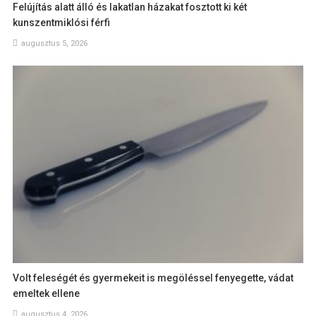
Felújítás alatt álló és lakatlan házakat fosztott ki két
kunszentmiklósi férfi
augusztus 5, 2026
Volt feleségét és gyermekeit is megöléssel fenyegette, vádat
emeltek ellene
augusztus 4, 2026