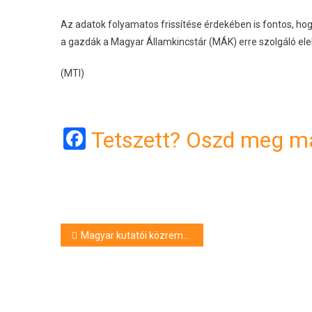
Az adatok folyamatos frissítése érdekében is fontos, ho
a gazdák a Magyar Államkincstár (MÁK) erre szolgáló elek
(MTI)
Facebook
Tetszett? Oszd meg má
Bejegyzés
Magyar kutatói közreműködés segíthet az afrikai sertéspestis visszaszorításában
navigáció