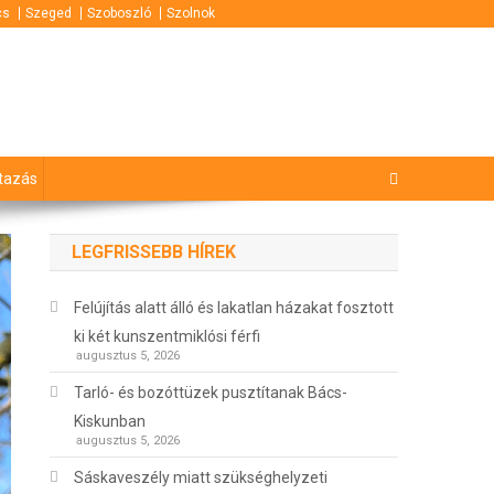
cs
Szeged
Szoboszló
Szolnok
tazás
LEGFRISSEBB HÍREK
Felújítás alatt álló és lakatlan házakat fosztott
ki két kunszentmiklósi férfi
augusztus 5, 2026
Tarló- és bozóttüzek pusztítanak Bács-
Kiskunban
augusztus 5, 2026
Sáskaveszély miatt szükséghelyzeti