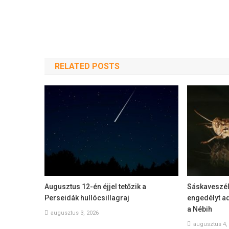
RELATED POSTS
Augusztus 12-én éjjel tetőzik a
Sáskaveszél
Perseidák hullócsillagraj
engedélyt a
a Nébih
augusztus 3, 2026
augusztus 4,