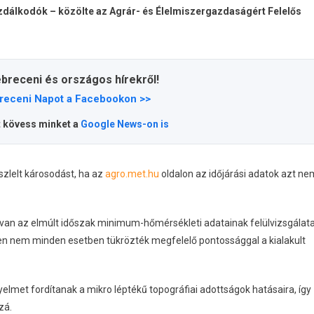
zdálkodók – közölte az Agrár- és Élelmiszergazdaságért Felelős
ebreceni és országos hírekről!
receni Napot a Facebookon >>
t kövess minket a
Google News-on is
szlelt károsodást, ha az
agro.met.hu
oldalon az időjárási adatok azt ne
an az elmúlt időszak minimum-hőmérsékleti adatainak felülvizsgálata
en nem minden esetben tükrözték megfelelő pontossággal a kialakult
lmet fordítanak a mikro léptékű topográfiai adottságok hatásaira, így
zá.