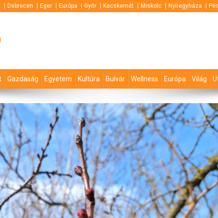
t
Debrecen
Eger
Európa
Győr
Kecskemét
Miskolc
Nyíregyháza
Pé
p
t
Gazdaság
Egyetem
Kultúra
Bulvár
Wellness
Európa
Világ
U