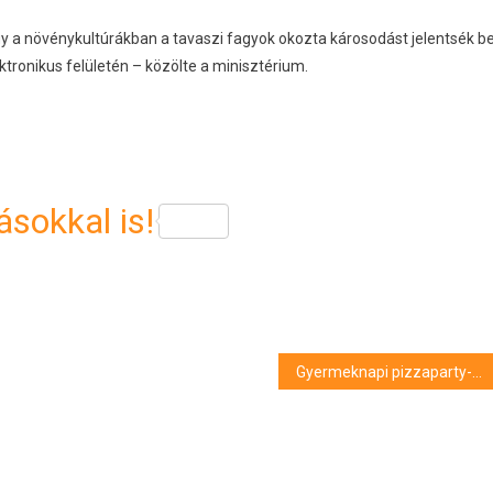
gy a növénykultúrákban a tavaszi fagyok okozta károsodást jelentsék b
tronikus felületén – közölte a minisztérium.
sokkal is!
Gyermeknapi pizzaparty-ra készül a Kéretlen Figyelem Debreceni Nők Közéleti Egyesülete