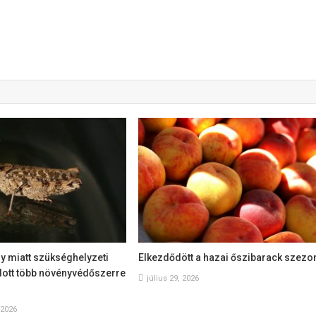
y miatt szükséghelyzeti
Elkezdődött a hazai őszibarack szezo
dott több növényvédőszerre
július 29, 2026
 2026