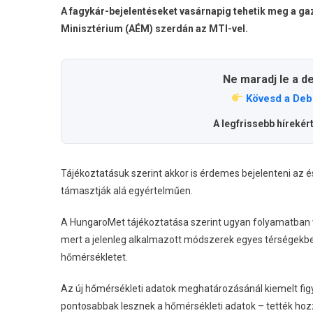
A fagykár-bejelentéseket vasárnapig tehetik meg a ga
Minisztérium (AÉM) szerdán az MTI-vel.
Ne maradj le a d
Kövesd a Deb
A legfrissebb hírekér
Tájékoztatásuk szerint akkor is érdemes bejelenteni az é
támasztják alá egyértelműen.
A HungaroMet tájékoztatása szerint ugyan folyamatban v
mert a jelenleg alkalmazott módszerek egyes térségekb
hőmérsékletet.
Az új hőmérsékleti adatok meghatározásánál kiemelt figye
pontosabbak lesznek a hőmérsékleti adatok – tették hoz