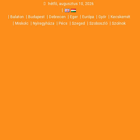
Skip
hétfő, augusztus 10, 2026
to
Balaton
Budapest
Debrecen
Eger
Európa
Győr
Kecskemét
content
Miskolc
Nyíregyháza
Pécs
Szeged
Szoboszló
Szolnok