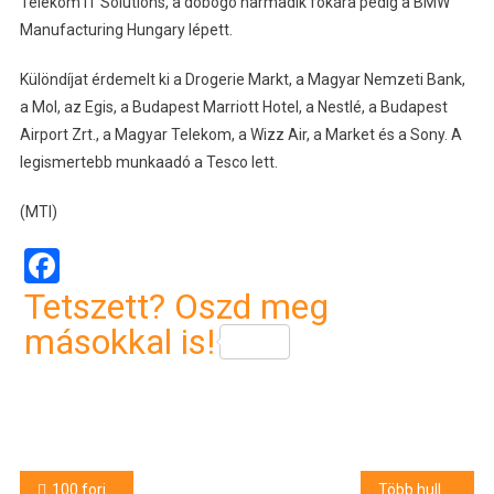
Telekom IT Solutions, a dobogó harmadik fokára pedig a BMW
Manufacturing Hungary lépett.
Különdíjat érdemelt ki a Drogerie Markt, a Magyar Nemzeti Bank,
a Mol, az Egis, a Budapest Marriott Hotel, a Nestlé, a Budapest
Airport Zrt., a Magyar Telekom, a Wizz Air, a Market és a Sony. A
legismertebb munkaadó a Tesco lett.
(MTI)
Facebook
Tetszett? Oszd meg
másokkal is!
Bejegyzés
100 forint egy telek – új kedvezményes lakhatási program indul Hajdúnánáson
Több hullámban érkezhet az aranyat érő májusi eső