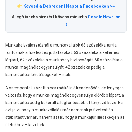
Kövesd a Debreceni Napot a Facebookon >>
A legfrissebb hírekért kövess minket a
Google News-on
is
Munkahelyválasztásnál a munkavállalók 68 százaléka tartja
fontosnak a fizetést és juttatásokat, 63 százaléka a kellemes
légkört, 62 százaléka a munkahely biztonságát, 60 százaléka a
munka-magánélet egyensúlyát, 42 százaléka pedig a
karrierépítési lehetőségeket – írták.
A szempontok között nincs radikális átrendeződés, de lényeges
változás, hogy a munka-magánélet egyensúlya előrébb lépett, a
karrierépítés pedig bekerült a legfontosabb öt tényező közé. Ez
azt jelzi, hogy a munkavállalók már nemcsak jó fizetést és
stabilitást várnak, hanem azt is, hogy a munkájuk illeszkedjen az
életükhöz – közölték.