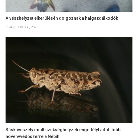
A vészhelyzet elkerülésén dolgoznak a halgazdálkodók
augusztus 6, 2026
Sáskaveszély miatt szükséghelyzeti engedélyt adott több
növényvédőszerre a Nébih