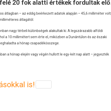
é 20 fok alatti értékek fordultak elő
os átlagban – az eddig beérkezett adatok alapján – 45,6 milliméter volt
illiméteres átlagától.
onban nagy térbeli különbségek alakultak ki. A legszárazabb alföldi
éhol a 10 millimétert sem érte el, miközben a Dunántúlon és az északi
is meghaladta a hónap csapadékösszege.
n a hónap elején vagy végén hullott le egy-két nap alatt – jegyezték
sokkal is!