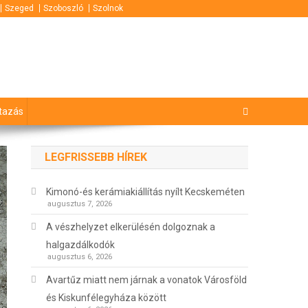
Szeged
Szoboszló
Szolnok
tazás
LEGFRISSEBB HÍREK
Kimonó-és kerámiakiállítás nyílt Kecskeméten
augusztus 7, 2026
A vészhelyzet elkerülésén dolgoznak a
halgazdálkodók
augusztus 6, 2026
Avartűz miatt nem járnak a vonatok Városföld
és Kiskunfélegyháza között