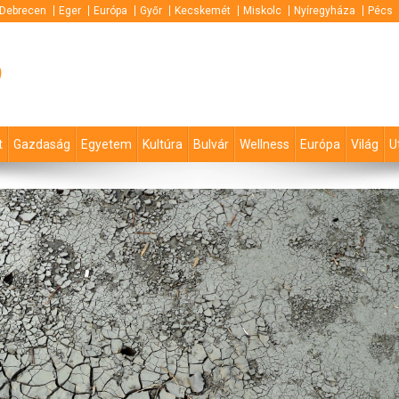
Debrecen
Eger
Európa
Győr
Kecskemét
Miskolc
Nyíregyháza
Pécs
p
t
Gazdaság
Egyetem
Kultúra
Bulvár
Wellness
Európa
Világ
U