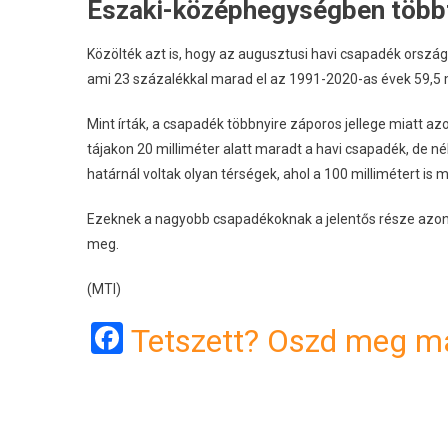
Északi-középhegységben többfel
Közölték azt is, hogy az augusztusi havi csapadék ország
ami 23 százalékkal marad el az 1991-2020-as évek 59,5 m
Mint írták, a csapadék többnyire záporos jellege miatt az
tájakon 20 milliméter alatt maradt a havi csapadék, de n
határnál voltak olyan térségek, ahol a 100 millimétert 
Ezeknek a nagyobb csapadékoknak a jelentős része azonba
meg.
(MTI)
Facebook
Tetszett? Oszd meg má