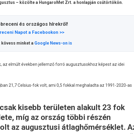
gusztus – közölte a HungaroMet Zrt. a honlapján csütörtökön.
ebreceni és országos hírekről!
receni Napot a Facebookon >>
t kövess minket a
Google News-on is
k, az elmúlt években jellemző forró augusztusokhoz képest az idei
an 21,7 Celsius-fok volt, ami 0,5 fokkal meghaladta az 1991-2020-as
csak kisebb területen alakult 23 fok
ete, míg az ország többi részén
volt az augusztusi átlaghőmérséklet. A