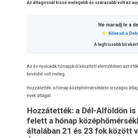
Az átlagosnál kissé melegebb és szárazabb volt az au
Ne maradj le a d
Kövesd a Deb
A legfrissebb hírekér
Az év nyolcadik hónapjáról készített elemzésben azt írtá
kevésbé volt meleg.
Hozzátették: a hónap középhőmérséklete országos átlagb
évek átlagát.
Hozzátették: a Dél-Alföldön is 
felett a hónap középhőmérsékl
általában 21 és 23 fok között 