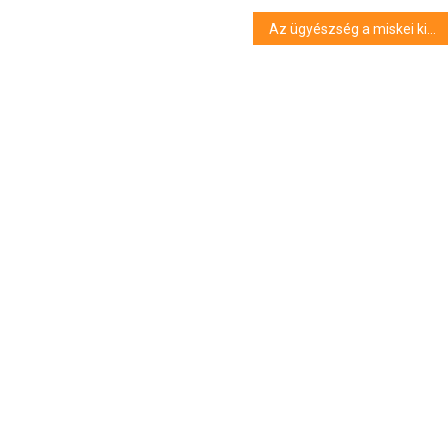
Az ügyészség a miskei kislány feltételezett gyilkosának letartóztatását indítványozza