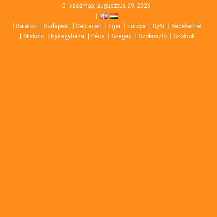
Skip
vasárnap, augusztus 09, 2026
to
Balaton
Budapest
Debrecen
Eger
Európa
Győr
Kecskemét
content
Miskolc
Nyíregyháza
Pécs
Szeged
Szoboszló
Szolnok