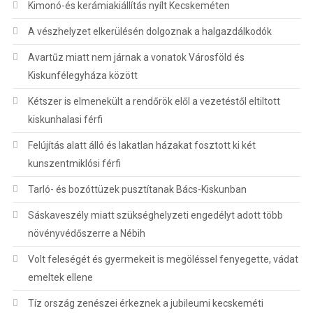
Kimonó-és kerámiakiállítás nyílt Kecskeméten
A vészhelyzet elkerülésén dolgoznak a halgazdálkodók
Avartűz miatt nem járnak a vonatok Városföld és
Kiskunfélegyháza között
Kétszer is elmenekült a rendőrök elől a vezetéstől eltiltott
kiskunhalasi férfi
Felújítás alatt álló és lakatlan házakat fosztott ki két
kunszentmiklósi férfi
Tarló- és bozóttüzek pusztítanak Bács-Kiskunban
Sáskaveszély miatt szükséghelyzeti engedélyt adott több
növényvédőszerre a Nébih
Volt feleségét és gyermekeit is megöléssel fenyegette, vádat
emeltek ellene
Tíz ország zenészei érkeznek a jubileumi kecskeméti