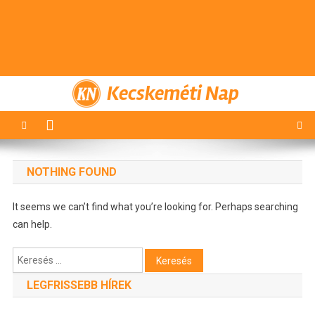
Kecskeméti Nap
NOTHING FOUND
It seems we can’t find what you’re looking for. Perhaps searching
can help.
Keresés:
LEGFRISSEBB HÍREK