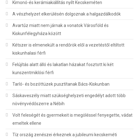
Kimonó-és kerámiakiállítás nyílt Kecskeméten
A vészhelyzet elkerülésén dolgoznak a halgazdálkodók
Avartűz miatt nem járnak a vonatok Városföld és
Kiskunfélegyháza között
Kétszer is elmenekült a rendőrök elől a vezetéstől eltiltott
kiskunhalasi férfi
Felújítás alatt álló és lakatlan házakat fosztott ki két
kunszentmiklósi férfi
Tarló- és bozóttüzek pusztítanak Bács-Kiskunban
Sáskaveszély miatt szükséghelyzeti engedélyt adott több
növényvédőszerre a Nébih
Volt feleségét és gyermekeit is megöléssel fenyegette, vádat
emeltek ellene
Tíz ország zenészei érkeznek a jubileumi kecskeméti