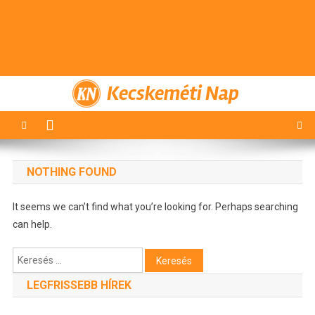
Kecskeméti Nap
NOTHING FOUND
It seems we can’t find what you’re looking for. Perhaps searching
can help.
Keresés:
LEGFRISSEBB HÍREK