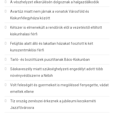
A vészhelyzet elkerülésén dolgoznak a halgazdálkodók
Avartűz miatt nem járnak a vonatok Városföld és
Kiskunfélegyháza között
Kétszer is elmenekült a rendőrök elől a vezetéstől eltiltott
kiskunhalasi férfi
Felújítás alatt álló és lakatlan házakat fosztott ki két
kunszentmiklósi férfi
Tarló- és bozóttüzek pusztítanak Bács-Kiskunban
Sáskaveszély miatt szükséghelyzeti engedélyt adott több
növényvédőszerre a Nébih
Volt feleségét és gyermekeit is megöléssel fenyegette, vádat
emeltek ellene
Tíz ország zenészei érkeznek a jubileumi kecskeméti
Jazzfővárosra