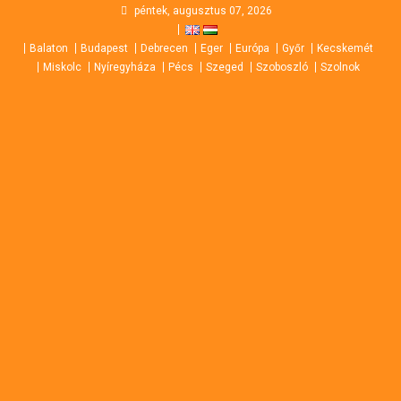
Skip
péntek, augusztus 07, 2026
to
Balaton
Budapest
Debrecen
Eger
Európa
Győr
Kecskemét
content
Miskolc
Nyíregyháza
Pécs
Szeged
Szoboszló
Szolnok