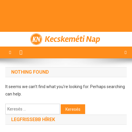
Kecskeméti Nap
NOTHING FOUND
It seems we can’t find what you’re looking for. Perhaps searching
can help.
Keresés:
LEGFRISSEBB HÍREK