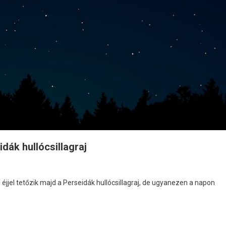
idák hullócsillagraj
éjjel tetőzik majd a Perseidák hullócsillagraj, de ugyanezen a napon