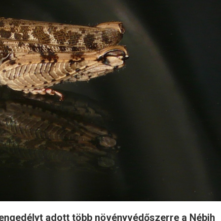
engedélyt adott több növényvédőszerre a Nébih