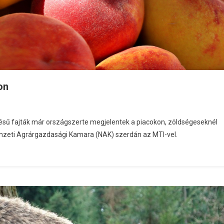
on
érésű fajták már országszerte megjelentek a piacokon, zöldségeseknél
emzeti Agrárgazdasági Kamara (NAK) szerdán az MTI-vel.