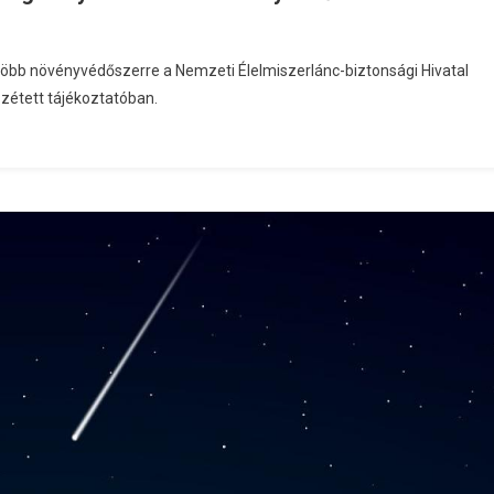
több növényvédőszerre a Nemzeti Élelmiszerlánc-biztonsági Hivatal
zétett tájékoztatóban.