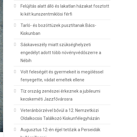
Felújítás alatt álló és lakatlan házakat fosztott
ki két kunszentmiklósi férfi
Tarló- és bozóttüzek pusztítanak Bács-
Kiskunban
Sáskaveszély miatt szükséghelyzeti
engedélyt adott több növényvédőszerre a
Nébih
Volt feleségét és gyermekeit is megöléssel
fenyegette, vádat emeltek ellene
Tíz ország zenészei érkeznek a jubileumi
kecskeméti Jazzfővárosra
Veteránbörzével bővül a 12. Nemzetközi
Oldalkocsis Találkozó Kiskunfélegyházán
Augusztus 12-én éjjel tetőzik a Perseidák