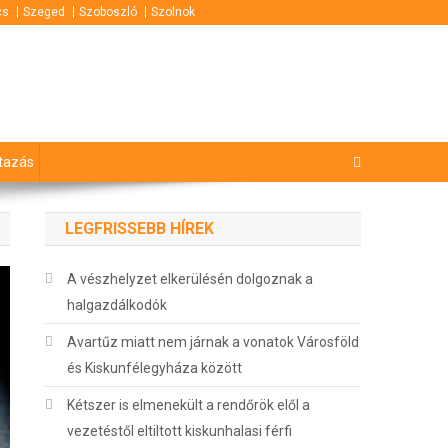
cs
Szeged
Szoboszló
Szolnok
tazás
LEGFRISSEBB HÍREK
A vészhelyzet elkerülésén dolgoznak a
halgazdálkodók
Avartűz miatt nem járnak a vonatok Városföld
és Kiskunfélegyháza között
Kétszer is elmenekült a rendőrök elől a
vezetéstől eltiltott kiskunhalasi férfi