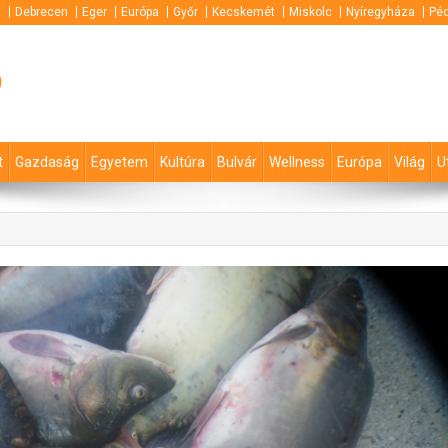
t
Debrecen
Eger
Európa
Győr
Kecskemét
Miskolc
Nyíregyháza
Pé
p
t
Gazdaság
Egyetem
Kultúra
Bulvár
Wellness
Európa
Világ
U