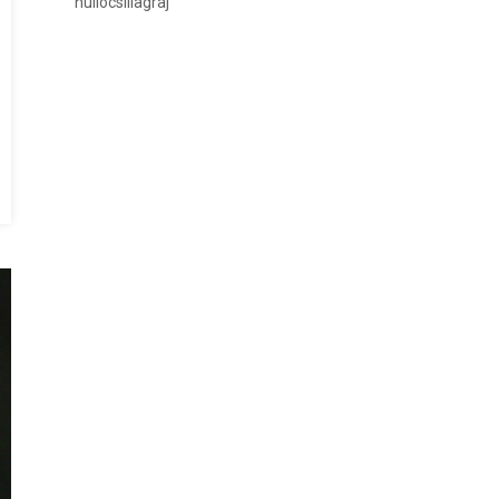
hullócsillagraj