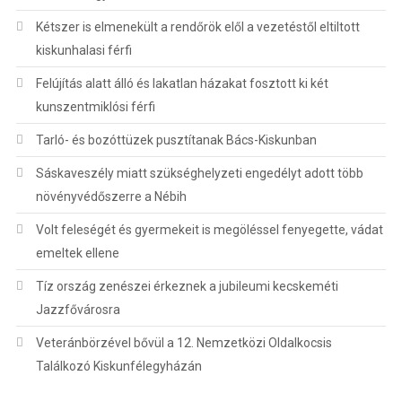
Kétszer is elmenekült a rendőrök elől a vezetéstől eltiltott
kiskunhalasi férfi
Felújítás alatt álló és lakatlan házakat fosztott ki két
kunszentmiklósi férfi
Tarló- és bozóttüzek pusztítanak Bács-Kiskunban
Sáskaveszély miatt szükséghelyzeti engedélyt adott több
növényvédőszerre a Nébih
Volt feleségét és gyermekeit is megöléssel fenyegette, vádat
emeltek ellene
Tíz ország zenészei érkeznek a jubileumi kecskeméti
Jazzfővárosra
Veteránbörzével bővül a 12. Nemzetközi Oldalkocsis
Találkozó Kiskunfélegyházán