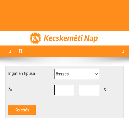
Kecskeméti Nap
Ingatlan típusa
Ár
-
$