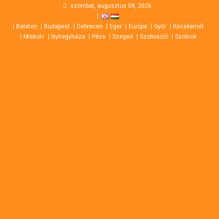
Skip
szombat, augusztus 08, 2026
to
Balaton
Budapest
Debrecen
Eger
Európa
Győr
Kecskemét
content
Miskolc
Nyíregyháza
Pécs
Szeged
Szoboszló
Szolnok