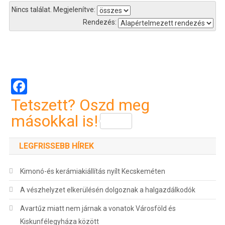
Nincs találat.
Megjelenítve:
Rendezés:
Bejegyzés
navigáció
Facebook
Tetszett? Oszd meg
másokkal is!
LEGFRISSEBB HÍREK
Kimonó-és kerámiakiállítás nyílt Kecskeméten
A vészhelyzet elkerülésén dolgoznak a halgazdálkodók
Avartűz miatt nem járnak a vonatok Városföld és
Kiskunfélegyháza között